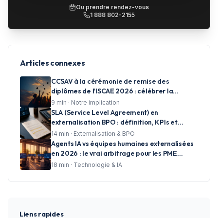
Ou prendre rendez-vous
1 888 802-2155
Articles connexes
CCSAV à la cérémonie de remise des
diplômes de l'ISCAE 2026 : célébrer la
réussite et accompagner les talents de
9
min ·
Notre implication
demain
SLA (Service Level Agreement) en
externalisation BPO : définition, KPIs et
clauses essentielles pour les centres d'appels
14
min ·
Externalisation & BPO
Agents IA vs équipes humaines externalisées
en 2026 : le vrai arbitrage pour les PME
francophones
18
min ·
Technologie & IA
Liens rapides