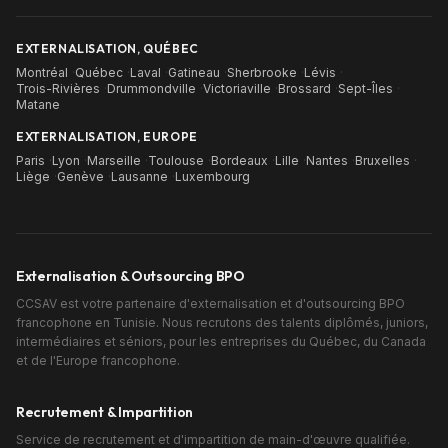
EXTERNALISATION, QUÉBEC
Montréal
·
Québec
·
Laval
·
Gatineau
·
Sherbrooke
·
Lévis
·
Trois-Rivières
·
Drummondville
·
Victoriaville
·
Brossard
·
Sept-Îles
·
Matane
EXTERNALISATION, EUROPE
Paris
·
Lyon
·
Marseille
·
Toulouse
·
Bordeaux
·
Lille
·
Nantes
·
Bruxelles
·
Liège
·
Genève
·
Lausanne
·
Luxembourg
Externalisation & Outsourcing BPO
CCSAV est votre partenaire d'externalisation et d'outsourcing BPO
francophone en Tunisie. Nous recrutons des talents diplômés, juniors,
intermédiaires et séniors, pour les entreprises du Québec, du Canada
et de l'Europe francophone.
Recrutement & Impartition
Service de recrutement et d'impartition de main-d'œuvre qualifiée.