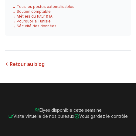
→ Tous les postes externalisables
→ Soutien comptable
→ Métiers du futur & IA
→ Pourquoi la Tunisie
→ Sécurité des données
Retour au blog
Elyes disponible cette semaine
Visite virtuelle de nos bureaux
Vous gardez le contrôle