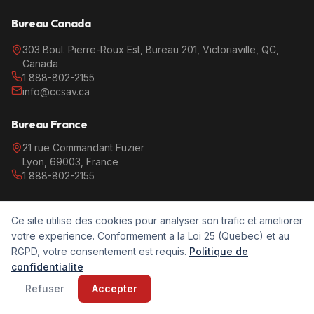
Bureau Canada
303 Boul. Pierre-Roux Est, Bureau 201, Victoriaville, QC,
Canada
1 888-802-2155
info@ccsav.ca
Bureau France
21 rue Commandant Fuzier
Lyon, 69003, France
1 888-802-2155
Bureau Tunisie
Ce site utilise des cookies pour analyser son trafic et ameliorer
19, Avenue Jugurtha, Mutuelleville, Tunis 1082
votre experience. Conformement a la Loi 25 (Quebec) et au
+216 31 378 152
RGPD, votre consentement est requis.
Politique de
confidentialite
Refuser
Accepter
EXTERNALISATION, QUÉBEC