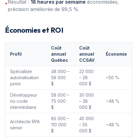
Résultat :
18 heures par semaine
économisées,
•
précision améliorée de 99,5 %
Économies et ROI
Coût
Coût
Profil
annuel
annuel
Économie
Québec
CCSAV
Spécialiste
48 000 –
22 000
automatisation
58 000
– 28
~50 %
junior
$
000 $
Développeur
58 000 –
30 000
no-code
75 000
– 38
~48 %
intermédiaire
$
000 $
85 000 –
45 000
Architecte RPA
110 000
– 55
~48 %
sénior
$
000 $