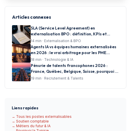
Articles connexes
SLA (Service Level Agreement) en
externalisation BPO : définition, KPIs et
clauses essentielles pour les centres d'appels
14
min ·
Externalisation & BPO
Agents IA vs équipes humaines externalisées
en 2026 : le vrai arbitrage pour les PME
francophones
18
min ·
Technologie & IA
Pénurie de talents francophones 2026 :
France, Québec, Belgique, Suisse, pourquoi la
Tunisie est devenue la seule réponse
19
min ·
Recrutement & Talents
rationnelle
Liens rapides
→ Tous les postes externalisables
→ Soutien comptable
→ Métiers du futur & IA
→ Pourquoi la Tunisie