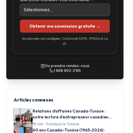
Obtenir ma soumission gratuite →
Vos données sont protégées. Conformité RGPD, PIPEDA et Loi
25.
Ou prendre rendez-vous
1 888 802-2155
Articles connexes
Relations d'affaires Canada-Tunisie :
notre lecture d'entrepreneur canadien
investi à Tunis
15
min ·
Pourquoi la Tunisie
60 ans Canada–Tunisie (1965-2026) :