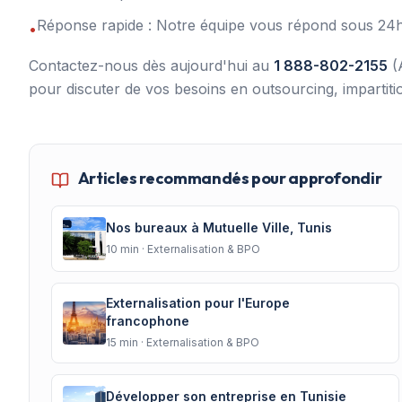
Réponse rapide : Notre équipe vous répond sous 24
•
Contactez-nous dès aujourd'hui au
1 888-802-2155
(
pour discuter de vos besoins en outsourcing, impartit
Articles recommandés pour approfondir
Nos bureaux à Mutuelle Ville, Tunis
10
min ·
Externalisation & BPO
Externalisation pour l'Europe
francophone
15
min ·
Externalisation & BPO
Développer son entreprise en Tunisie