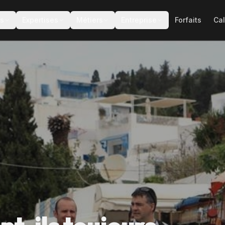
es
Expertises
Métiers
Entreprise
Forfaits
Cal