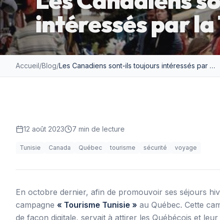
Les Canadiens son
intéressés par la 
Accueil
/
Blog
/
Les Canadiens sont-ils toujours intéressés par la Tunisie ?
12 août 2023
7
min de lecture
Tunisie
Canada
Québec
tourisme
sécurité
voyage
En octobre dernier, afin de promouvoir ses séjours hive
campagne
« Tourisme Tunisie »
au Québec. Cette campa
de façon digitale, servait à attirer les Québécois et leur