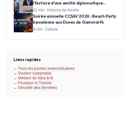
l'histoire d'une amitié diplomatique
racontée en photos par CCSAV
22
min ·
Histoire de famille
Soirée annuelle CCSAV 2026 : Beach Party
hawaïenne aux Dunes de Gammarth
9
min ·
Culture
Liens rapides
→ Tous les postes externalisables
→ Soutien comptable
→ Métiers du futur & IA
→ Pourquoi la Tunisie
→ Sécurité des données