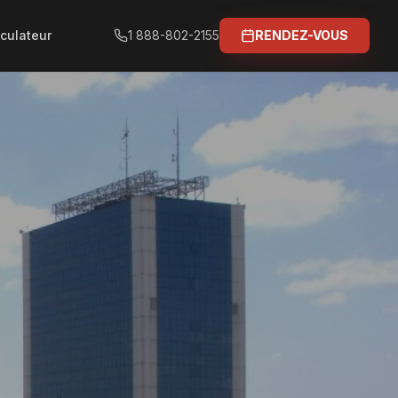
culateur
1 888-802-2155
RENDEZ-VOUS