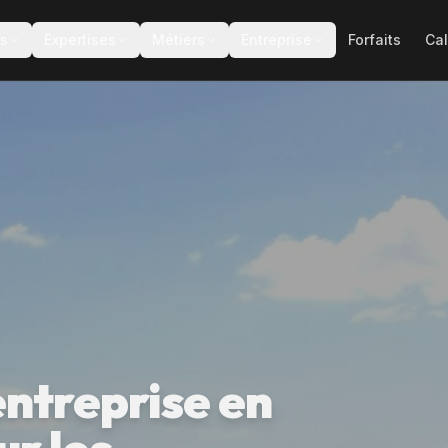
es
Expertises
Métiers
Entreprise
Forfaits
Cal
ntreprise en