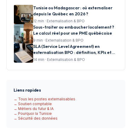
Tunisie ou Madagascar : où externaliser
depuis le Québec en 2026 ?
12
min ·
Externalisation & BPO
Sous-traiter ou embaucher localement ?
Le calcul réel pour une PME québécoise
9
min ·
Externalisation & BPO
SLA (Service Level Agreement) en
externalisation BPO : définition, KPIs et
clauses essentielles pour les centres
14
min ·
Externalisation & BPO
d'appels
Liens rapides
→ Tous les postes externalisables
→ Soutien comptable
→ Métiers du futur & IA
→ Pourquoi la Tunisie
→ Sécurité des données