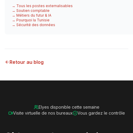
→ Tous les postes externalisables
→ Soutien comptable
→ Métiers du futur & IA
→ Pourquoi la Tunisie
→ Sécurité des données
Retour au blog
Elyes disponible cette semaine
Visite virtuelle de nos bureaux
Vous gardez le contrôle