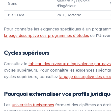
Mastère 2 / Diplôme
5 ans
d'ingénieur
8 à 10 ans
Ph.D., Doctorat
Pour connaître les exigences spécifiques à un programm
la page descriptive des programmes d'études
de l'Univer
Cycles supérieurs
Consultez le
tableau des niveaux d'équivalence par pays
cycles supérieurs. Pour connaître les exigences spécif
cycles supérieurs, consultez
la page descriptive des p
Pourquoi externaliser vos profils juridiqu
Les
universités tunisiennes
forment des diplômés en droit