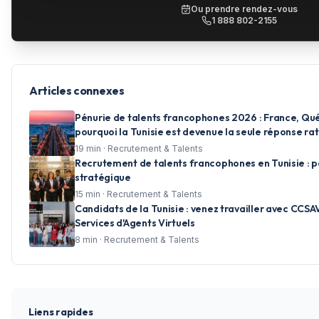
Ou prendre rendez-vous
1 888 802-2155
Articles connexes
Pénurie de talents francophones 2026 : France, Qué
pourquoi la Tunisie est devenue la seule réponse rat
19
min ·
Recrutement & Talents
Recrutement de talents francophones en Tunisie : po
stratégique
15
min ·
Recrutement & Talents
Candidats de la Tunisie : venez travailler avec CCSA
Services d'Agents Virtuels
8
min ·
Recrutement & Talents
Liens rapides