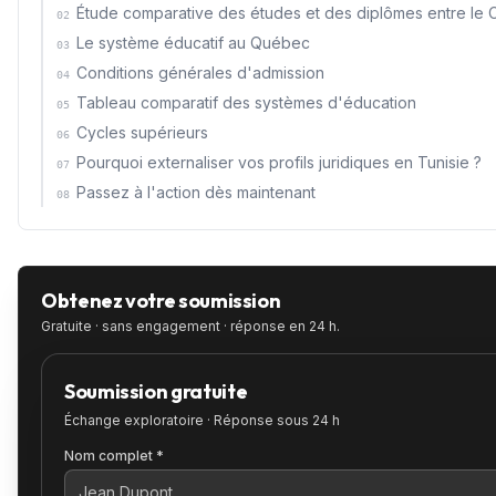
Étude comparative des études et des diplômes entre le C
02
Le système éducatif au Québec
03
Conditions générales d'admission
04
Tableau comparatif des systèmes d'éducation
05
Cycles supérieurs
06
Pourquoi externaliser vos profils juridiques en Tunisie ?
07
Passez à l'action dès maintenant
08
Obtenez votre soumission
Gratuite · sans engagement · réponse en 24 h.
Soumission gratuite
Échange exploratoire · Réponse sous 24 h
Nom complet *