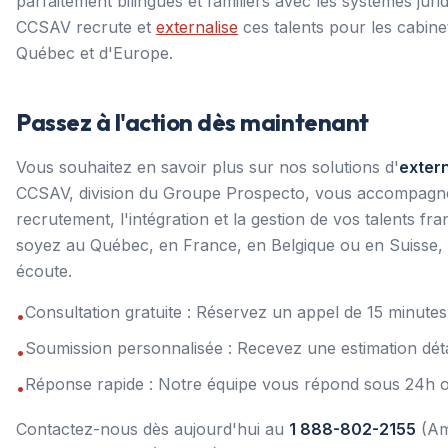
parfaitement bilingues et familiers avec les systèmes jur
CCSAV recrute et
externalise
ces talents pour les cabine
Québec et d'Europe.
Passez à l'action dès maintenant
Vous souhaitez en savoir plus sur nos solutions d'
exter
CCSAV, division du Groupe Prospecto, vous accompagne
recrutement, l'intégration et la gestion de vos talents 
soyez au Québec, en France, en Belgique ou en Suisse, 
écoute.
Consultation gratuite : Réservez un appel de 15 minut
•
Soumission personnalisée : Recevez une estimation dét
•
Réponse rapide : Notre équipe vous répond sous 24h 
•
Contactez-nous dès aujourd'hui au
1 888-802-2155
(Am