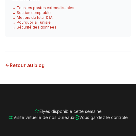
→ Tous les postes externalisables
→ Soutien comptable
→ Métiers du futur & IA
→ Pourquoi la Tunisie
→ Sécurité des données
Retour au blog
Elyes disponible cette semaine
Visite virtuelle de nos bureaux
Vous gardez le contrôle