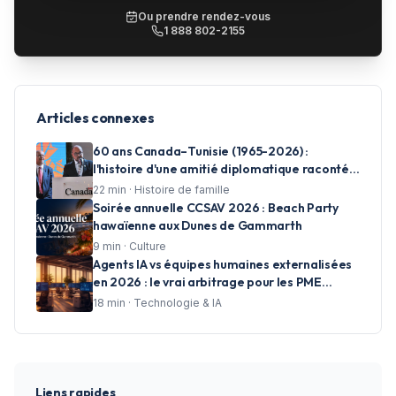
Ou prendre rendez-vous
1 888 802-2155
Articles connexes
60 ans Canada–Tunisie (1965-2026) :
l'histoire d'une amitié diplomatique racontée
en photos par CCSAV
22
min ·
Histoire de famille
Soirée annuelle CCSAV 2026 : Beach Party
hawaïenne aux Dunes de Gammarth
9
min ·
Culture
Agents IA vs équipes humaines externalisées
en 2026 : le vrai arbitrage pour les PME
francophones
18
min ·
Technologie & IA
Liens rapides