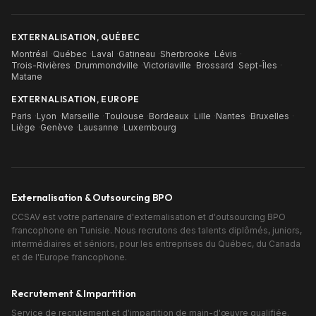
EXTERNALISATION, QUÉBEC
Montréal
·
Québec
·
Laval
·
Gatineau
·
Sherbrooke
·
Lévis
·
Trois-Rivières
·
Drummondville
·
Victoriaville
·
Brossard
·
Sept-Îles
·
Matane
EXTERNALISATION, EUROPE
Paris
·
Lyon
·
Marseille
·
Toulouse
·
Bordeaux
·
Lille
·
Nantes
·
Bruxelles
·
Liège
·
Genève
·
Lausanne
·
Luxembourg
Externalisation & Outsourcing BPO
CCSAV est votre partenaire d'externalisation et d'outsourcing BPO
francophone en Tunisie. Nous recrutons des talents diplômés, juniors,
intermédiaires et séniors, pour les entreprises du Québec, du Canada
et de l'Europe francophone.
Recrutement & Impartition
Service de recrutement et d'impartition de main-d'œuvre qualifiée.