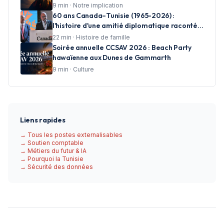
réussite et accompagner les talents de
9
min ·
Notre implication
demain
60 ans Canada–Tunisie (1965-2026) :
l'histoire d'une amitié diplomatique racontée
en photos par CCSAV
22
min ·
Histoire de famille
Soirée annuelle CCSAV 2026 : Beach Party
hawaïenne aux Dunes de Gammarth
9
min ·
Culture
Liens rapides
→ Tous les postes externalisables
→ Soutien comptable
→ Métiers du futur & IA
→ Pourquoi la Tunisie
→ Sécurité des données