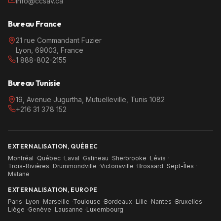
info@ccsav.ca
Bureau France
21 rue Commandant Fuzier
Lyon, 69003, France
1 888-802-2155
Bureau Tunisie
19, Avenue Jugurtha, Mutuelleville, Tunis 1082
+216 31 378 152
EXTERNALISATION, QUÉBEC
Montréal
·
Québec
·
Laval
·
Gatineau
·
Sherbrooke
·
Lévis
·
Trois-Rivières
·
Drummondville
·
Victoriaville
·
Brossard
·
Sept-Îles
·
Matane
EXTERNALISATION, EUROPE
Paris
·
Lyon
·
Marseille
·
Toulouse
·
Bordeaux
·
Lille
·
Nantes
·
Bruxelles
·
Liège
·
Genève
·
Lausanne
·
Luxembourg