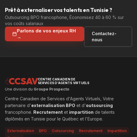
Prêt à externaliser vos talents en Tunisie ?
Outsourcing BPO francophone, Économisez 40 à 60 % sur
vos coûts salariaux
Parlons de vos enjeux RH
Contactez-
→
nous
CCSAV
CENTRE CANADIEN DE
SERVICES D'AGENTS VIRTUELS
Une division du
Groupe Prospecto
Centre Canadien de Services d'Agents Virtuels, Votre
partenaire d'
externalisation BPO
et d'
outsourcing
francophone.
Recrutement
et
impartition
de talents
diplômés en Tunisie pour le Québec et l'Europe.
Externalisation
BPO
Outsourcing
Recrutement
Impartition