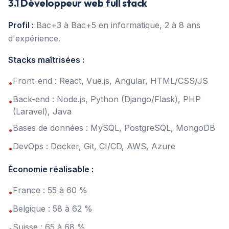
3.1 Développeur web full stack
Profil :
Bac+3 à Bac+5 en informatique, 2 à 8 ans
d'expérience.
Stacks maîtrisées :
Front-end : React, Vue.js, Angular, HTML/CSS/JS
•
Back-end : Node.js, Python (Django/Flask), PHP
•
(Laravel), Java
Bases de données : MySQL, PostgreSQL, MongoDB
•
DevOps : Docker, Git, CI/CD, AWS, Azure
•
Économie réalisable :
France : 55 à 60 %
•
Belgique : 58 à 62 %
•
Suisse : 65 à 68 %