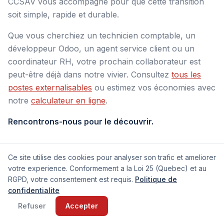
CCSAV vous accompagne pour que cette transition
soit simple, rapide et durable.
Que vous cherchiez un technicien comptable, un
développeur Odoo, un agent service client ou un
coordinateur RH, votre prochain collaborateur est
peut-être déjà dans notre vivier. Consultez
tous les
postes externalisables
ou estimez vos économies avec
notre
calculateur en ligne
.
Rencontrons-nous pour le découvrir.
Ce site utilise des cookies pour analyser son trafic et ameliorer
⬇️ Réservez votre rencontre exploratoire
votre experience. Conformement a la Loi 25 (Quebec) et au
gratuite
RGPD, votre consentement est requis.
Politique de
confidentialite
Visioconférence de
30 minutes
avec un conseiller
Refuser
Accepter
CCSAV pour comprendre vos enjeux en matière de