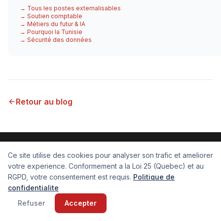
→ Tous les postes externalisables
→ Soutien comptable
→ Métiers du futur & IA
→ Pourquoi la Tunisie
→ Sécurité des données
Retour au blog
Ce site utilise des cookies pour analyser son trafic et ameliorer
votre experience. Conformement a la Loi 25 (Quebec) et au
Elyes disponible cette semaine
RGPD, votre consentement est requis.
Politique de
Visite virtuelle de nos bureaux
Vous gardez le contrôle
confidentialite
Refuser
Accepter