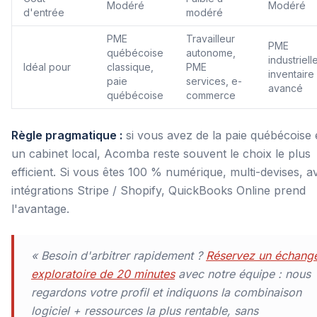
Modéré
Modéré
d'entrée
modéré
PME
Travailleur
PME
québécoise
autonome,
industriell
Idéal pour
classique,
PME
inventaire
paie
services, e-
avancé
québécoise
commerce
Règle pragmatique :
si vous avez de la paie québécoise 
un cabinet local, Acomba reste souvent le choix le plus
efficient. Si vous êtes 100 % numérique, multi-devises, a
intégrations Stripe / Shopify, QuickBooks Online prend
l'avantage.
« Besoin d'arbitrer rapidement ?
Réservez un échang
exploratoire de 20 minutes
avec notre équipe : nous
regardons votre profil et indiquons la combinaison
logiciel + ressources la plus rentable, sans