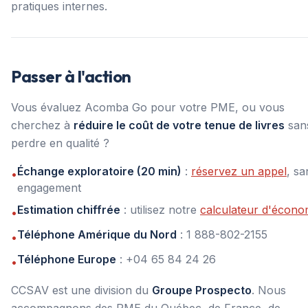
pratiques internes.
Passer à l'action
Vous évaluez Acomba Go pour votre PME, ou vous
cherchez à
réduire le coût de votre tenue de livres
san
perdre en qualité ?
Échange exploratoire (20 min)
:
réservez un appel
, sa
•
engagement
Estimation chiffrée
: utilisez notre
calculateur d'écono
•
Téléphone Amérique du Nord
: 1 888-802-2155
•
Téléphone Europe
: +04 65 84 24 26
•
CCSAV est une division du
Groupe Prospecto
. Nous
accompagnons des PME du Québec, de France, de