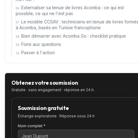
Externaliser sa tenue de livres Acomba : ce qui est
06
possible, ce qui ne l'est pas
Le modèle CCSAV : techniciens en tenue de livres formé
07
à Acomba, basés en Tunisie francophone
Bien démarrer avec Acomba Go : checklist pratique
08
Foire aux questions
09
Passer à l'action
10
Obtenez votre soumission
Gratuite · sans engagement · réponse en 24 h.
Soumission gratuite
Échange exploratoire · Réponse sous 24 h
Nom complet *