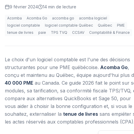
9 février 2024
14
min de lecture
Acomba
Acomba Go
accomba go
acomba logiciel
logiciel comptable
logiciel comptable Québec
Québec
PME
tenue de livres
paie
TPS TVQ
CCSAV
Comptabilité & Finance
Le choix d'un logiciel comptable est l'une des décisions
structurantes pour une PME québécoise.
Acomba Go
,
conçu et maintenu au Québec, équipe aujourd'hui plus 
40 000 PME
au Canada. Ce guide 2026 fait le point sur s
modules, sa tarification, sa conformité fiscale TPS/TVQ, e
compare aux alternatives QuickBooks et Sage 50, pour
vous aider à choisir la bonne configuration et, si vous le
souhaitez, externaliser la
tenue de livres
sans empiéter 
les actes réservés aux comptables professionnels (CPA)