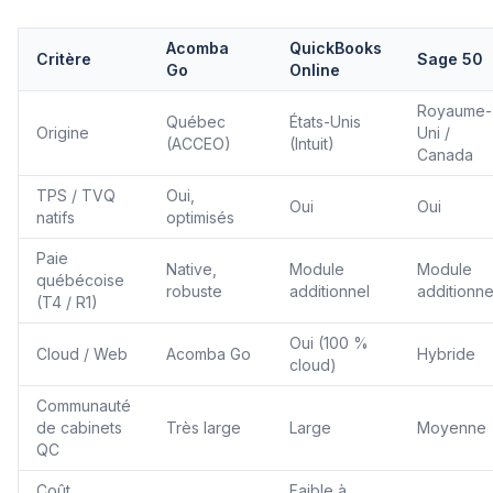
Acomba
QuickBooks
Critère
Sage 50
Go
Online
Royaume-
Québec
États-Unis
Origine
Uni /
(ACCEO)
(Intuit)
Canada
TPS / TVQ
Oui,
Oui
Oui
natifs
optimisés
Paie
Native,
Module
Module
québécoise
robuste
additionnel
additionne
(T4 / R1)
Oui (100 %
Cloud / Web
Acomba Go
Hybride
cloud)
Communauté
de cabinets
Très large
Large
Moyenne
QC
Coût
Faible à