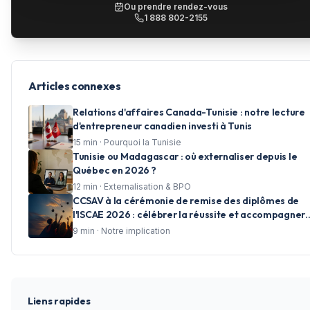
Ou prendre rendez-vous
1 888 802-2155
Articles connexes
Relations d'affaires Canada-Tunisie : notre lecture
d'entrepreneur canadien investi à Tunis
15
min ·
Pourquoi la Tunisie
Tunisie ou Madagascar : où externaliser depuis le
Québec en 2026 ?
12
min ·
Externalisation & BPO
CCSAV à la cérémonie de remise des diplômes de
l'ISCAE 2026 : célébrer la réussite et accompagner
les talents de demain
9
min ·
Notre implication
Liens rapides