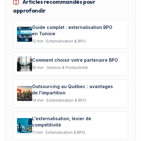
Articles recommandés pour
approfondir
Guide complet : externalisation BPO
en Tunisie
12
min ·
Externalisation & BPO
Comment choisir votre partenaire BPO
16
min ·
Gestion & Productivité
Outsourcing au Québec : avantages
de l'impartition
14
min ·
Externalisation & BPO
L'externalisation, levier de
compétitivité
11
min ·
Externalisation & BPO