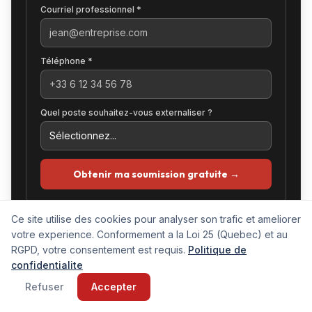
Courriel professionnel *
Téléphone *
Quel poste souhaitez-vous externaliser ?
Obtenir ma soumission gratuite →
Vos données sont protégées. Conformité RGPD, PIPEDA et Loi 25.
Ce site utilise des cookies pour analyser son trafic et ameliorer
votre experience. Conformement a la Loi 25 (Quebec) et au
RGPD, votre consentement est requis.
Politique de
Ou prendre rendez-vous
1 888 802-2155
confidentialite
Refuser
Accepter