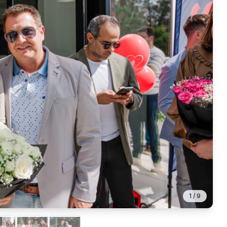
1
/
9