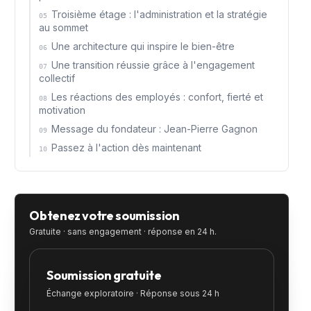
Troisième étage : l'administration et la stratégie
05
au sommet
Une architecture qui inspire le bien-être
06
Une transition réussie grâce à l'engagement
07
collectif
Les réactions des employés : confort, fierté et
08
motivation
Message du fondateur : Jean-Pierre Gagnon
09
Passez à l'action dès maintenant
10
Obtenez votre soumission
Gratuite · sans engagement · réponse en 24 h.
Soumission gratuite
Échange exploratoire · Réponse sous 24 h