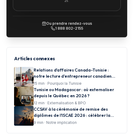
25.
Ou prendre rendez-vous
1 888 802-2155
Articles connexes
Relations d'affaires Canada-Tunisie :
notre lecture d'entrepreneur canadien
investi à Tunis
15
min ·
Pourquoi la Tunisie
Tunisie ou Madagascar : où externaliser
depuis le Québec en 2026 ?
12
min ·
Externalisation & BPO
CCSAV à la cérémonie de remise des
diplômes de l'ISCAE 2026 : célébrer la
réussite et accompagner les talents de
9
min ·
Notre implication
demain