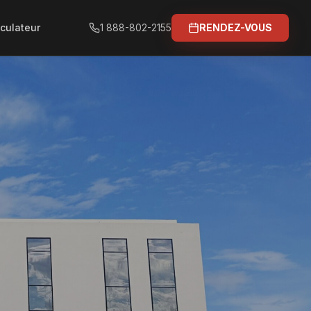
culateur
1 888-802-2155
RENDEZ-VOUS