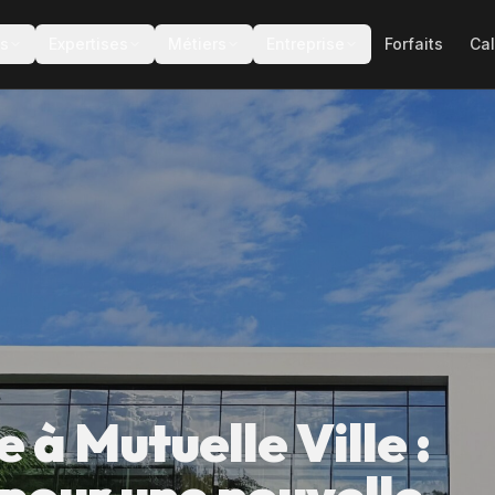
es
Expertises
Métiers
Entreprise
Forfaits
Cal
 Mutuelle Ville :