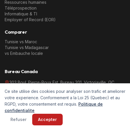
Ressources humaines
Téléprospection
Informatique & TI
Employer of Record (EOR)
Comparer
Tunisie vs Maroc
Tunisie vs Madagascar
vs Embauche locale
Bureau Canada
303 Boul. Pierre-Roux Est, Bureau 201, Victoriaville, QC,
Canada
Ce site utilise des cookies pour analyser son trafic et ameliorer
1 888-802-2155
votre experience. Conformement a la Loi 25 (Quebec) et au
info@ccsav.ca
RGPD, votre consentement est requis.
Politique de
confidentialite
Bureau France
Refuser
Accepter
21 rue Commandant Fuzier
Lyon, 69003, France