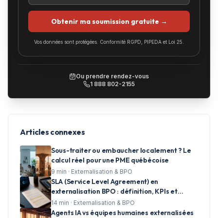
Obtenir ma soumission gratuite →
Vos données sont protégées. Conformité RGPD, PIPEDA et Loi 25.
Ou prendre rendez-vous
1 888 802-2155
Articles connexes
Sous-traiter ou embaucher localement ? Le
calcul réel pour une PME québécoise
9
min ·
Externalisation & BPO
SLA (Service Level Agreement) en
externalisation BPO : définition, KPIs et
clauses essentielles pour les centres d'appels
14
min ·
Externalisation & BPO
Agents IA vs équipes humaines externalisées