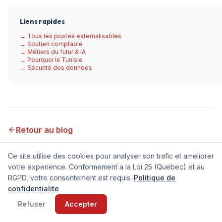
Liens rapides
→ Tous les postes externalisables
→ Soutien comptable
→ Métiers du futur & IA
→ Pourquoi la Tunisie
→ Sécurité des données
Retour au blog
Ce site utilise des cookies pour analyser son trafic et ameliorer
votre experience. Conformement a la Loi 25 (Quebec) et au
RGPD, votre consentement est requis.
Politique de
confidentialite
Refuser
Accepter
Elyes disponible cette semaine
Visite virtuelle de nos bureaux
Vous gardez le contrôle