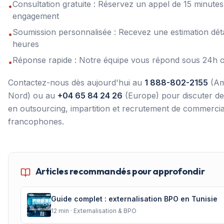
Consultation gratuite : Réservez un appel de 15 minute
•
engagement
Soumission personnalisée : Recevez une estimation déta
•
heures
Réponse rapide : Notre équipe vous répond sous 24h 
•
Contactez-nous dès aujourd'hui au
1 888-802-2155
(Am
Nord) ou au
+04 65 84 24 26
(Europe) pour discuter de
en outsourcing, impartition et recrutement de commerci
francophones.
Articles recommandés pour approfondir
Guide complet : externalisation BPO en Tunisie
12
min ·
Externalisation & BPO