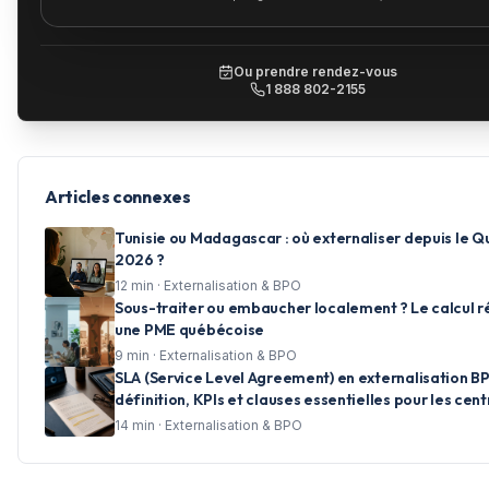
Ou prendre rendez-vous
1 888 802-2155
Articles connexes
Tunisie ou Madagascar : où externaliser depuis le 
2026 ?
12
min ·
Externalisation & BPO
Sous-traiter ou embaucher localement ? Le calcul r
une PME québécoise
9
min ·
Externalisation & BPO
SLA (Service Level Agreement) en externalisation BP
définition, KPIs et clauses essentielles pour les cent
d'appels
14
min ·
Externalisation & BPO