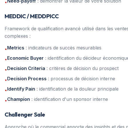
Need-payoff
: démontrer la valeur de votre solution
•
MEDDIC / MEDDPICC
Framework de qualification avancé utilisé dans les vent
complexes :
Metrics
: indicateurs de succès mesurables
•
Economic Buyer
: identification du décideur économiqu
•
Decision Criteria
: critères de décision du prospect
•
Decision Process
: processus de décision interne
•
Identify Pain
: identification de la douleur principale
•
Champion
: identification d'un sponsor interne
•
Challenger Sale
Approche où le commercial apporte des insights et des 