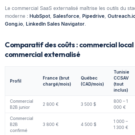
Le commercial SaaS externalisé maîtrise les outils du st
moderne :
HubSpot
,
Salesforce
,
Pipedrive
,
Outreach.i
Gong.io
,
LinkedIn Sales Navigator
.
Comparatif des coûts : commercial local
commercial externalisé
Tunisie
France (brut
Québec
CCSAV
Profil
chargé/mois)
(CAD/mois)
(tout
inclus)
Commercial
800 – 1
2 800 €
3 500 $
B2B junior
000 €
Commercial
1 000 –
B2B
3 800 €
4 500 $
1 300 €
confirmé