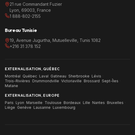
21 rue Commandant Fuzier
Lyon, 69003, France
1 888-802-2155
Bureau Tunisie
19, Avenue Jugurtha, Mutuelleville, Tunis 1082
+216 31 378 152
EXTERNALISATION, QUÉBEC
Montréal
·
Québec
·
Laval
·
Gatineau
·
Sherbrooke
·
Lévis
·
Trois-Rivières
·
Drummondville
·
Victoriaville
·
Brossard
·
Sept-Îles
·
Matane
EXTERNALISATION, EUROPE
Paris
·
Lyon
·
Marseille
·
Toulouse
·
Bordeaux
·
Lille
·
Nantes
·
Bruxelles
·
Liège
·
Genève
·
Lausanne
·
Luxembourg