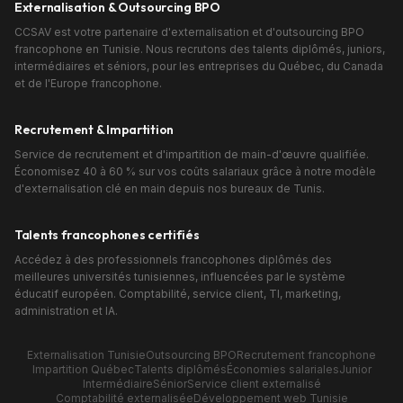
Externalisation & Outsourcing BPO
CCSAV est votre partenaire d'externalisation et d'outsourcing BPO
francophone en Tunisie. Nous recrutons des talents diplômés, juniors,
intermédiaires et séniors, pour les entreprises du Québec, du Canada
et de l'Europe francophone.
Recrutement & Impartition
Service de recrutement et d'impartition de main-d'œuvre qualifiée.
Économisez 40 à 60 % sur vos coûts salariaux grâce à notre modèle
d'externalisation clé en main depuis nos bureaux de Tunis.
Talents francophones certifiés
Accédez à des professionnels francophones diplômés des
meilleures universités tunisiennes, influencées par le système
éducatif européen. Comptabilité, service client, TI, marketing,
administration et IA.
Externalisation Tunisie
Outsourcing BPO
Recrutement francophone
Impartition Québec
Talents diplômés
Économies salariales
Junior
Intermédiaire
Sénior
Service client externalisé
Comptabilité externalisée
Développement web Tunisie