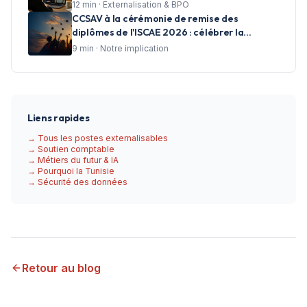
12
min ·
Externalisation & BPO
CCSAV à la cérémonie de remise des
diplômes de l'ISCAE 2026 : célébrer la
réussite et accompagner les talents de
9
min ·
Notre implication
demain
Liens rapides
→ Tous les postes externalisables
→ Soutien comptable
→ Métiers du futur & IA
→ Pourquoi la Tunisie
→ Sécurité des données
Retour au blog