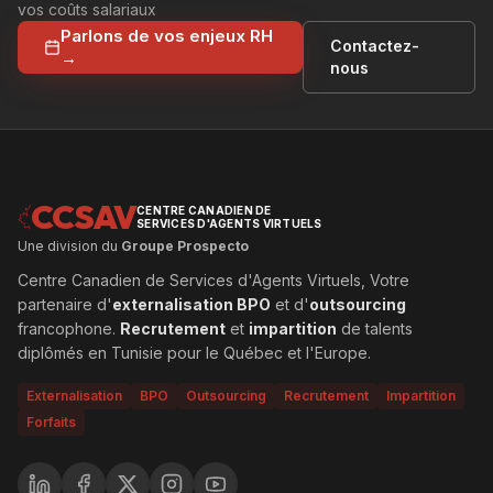
vos coûts salariaux
Parlons de vos enjeux RH
Contactez-
→
nous
CCSAV
CENTRE CANADIEN DE
SERVICES D'AGENTS VIRTUELS
Une division du
Groupe Prospecto
Centre Canadien de Services d'Agents Virtuels, Votre
partenaire d'
externalisation BPO
et d'
outsourcing
francophone.
Recrutement
et
impartition
de talents
diplômés en Tunisie pour le Québec et l'Europe.
Externalisation
BPO
Outsourcing
Recrutement
Impartition
Forfaits