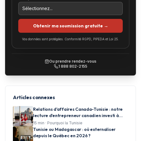
Obtenir ma soumission gratuite →
Vos données sont protégées. Conformité RGPD, PIPEDA et Loi 25.
Ou prendre rendez-vous
1 888 802-2155
Articles connexes
Relations d'affaires Canada-Tunisie : notre
lecture d'entrepreneur canadien investi à
Tunis
15
min ·
Pourquoi la Tunisie
Tunisie ou Madagascar : où externaliser
depuis le Québec en 2026 ?