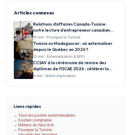
Articles connexes
Relations d'affaires Canada-Tunisie :
notre lecture d'entrepreneur canadien
investi à Tunis
15
min ·
Pourquoi la Tunisie
Tunisie ou Madagascar : où externaliser
depuis le Québec en 2026 ?
12
min ·
Externalisation & BPO
CCSAV à la cérémonie de remise des
diplômes de l'ISCAE 2026 : célébrer la
réussite et accompagner les talents de
9
min ·
Notre implication
demain
Liens rapides
→ Tous les postes externalisables
→ Soutien comptable
→ Métiers du futur & IA
→ Pourquoi la Tunisie
→ Sécurité des données