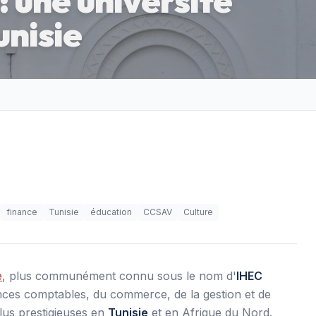
 une université
unisie
finance
Tunisie
éducation
CCSAV
Culture
e
, plus communément connu sous le nom d'
IHEC
ences comptables, du commerce, de la gestion et de
plus prestigieuses en
Tunisie
et en Afrique du Nord.