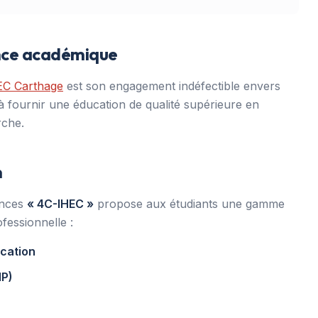
ence académique
EC Carthage
est son engagement indéfectible envers
sé à fournir une éducation de qualité supérieure en
rche.
n
ences
« 4C-IHEC »
propose aux étudiants une gamme
ofessionnelle :
cation
MP)