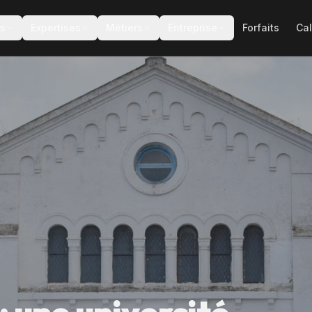
es
Expertises
Métiers
Entreprise
Forfaits
Cal