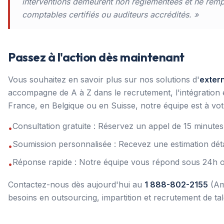
interventions demeurent non réglementées et ne remp
comptables certifiés ou auditeurs accrédités. »
Passez à l'action dès maintenant
Vous souhaitez en savoir plus sur nos solutions d'
exter
accompagne de A à Z dans le recrutement, l'intégration
France, en Belgique ou en Suisse, notre équipe est à vot
Consultation gratuite : Réservez un appel de 15 minut
•
Soumission personnalisée : Recevez une estimation dét
•
Réponse rapide : Notre équipe vous répond sous 24h 
•
Contactez-nous dès aujourd'hui au
1 888-802-2155
(Am
besoins en outsourcing, impartition et recrutement de t