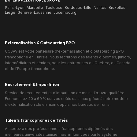
EXTERNALISATION, EUROPE
Paris
·
Lyon
·
Marseille
·
Toulouse
·
Bordeaux
·
Lille
·
Nantes
·
Bruxelles
·
Liège
·
Genève
·
Lausanne
·
Luxembourg
Externalisation & Outsourcing BPO
CCSAV est votre partenaire d'externalisation et d'outsourcing BPO
francophone en Tunisie. Nous recrutons des talents diplômés, juniors,
intermédiaires et séniors, pour les entreprises du Québec, du Canada
et de l'Europe francophone.
Recrutement & Impartition
Service de recrutement et d'impartition de main-d'œuvre qualifiée.
Économisez 40 à 60 % sur vos coûts salariaux grâce à notre modèle
d'externalisation clé en main depuis nos bureaux de Tunis.
Talents francophones certifiés
Accédez à des professionnels francophones diplômés des
meilleures universités tunisiennes, influencées par le système