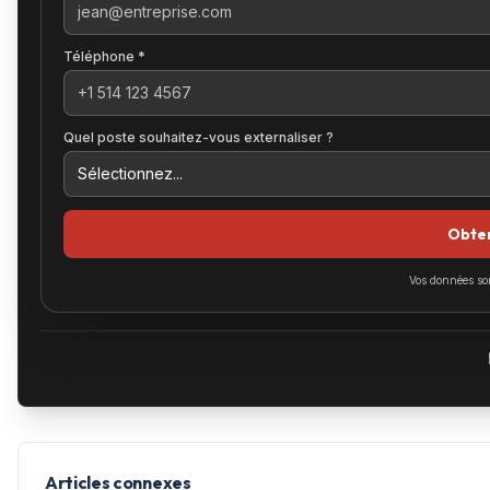
Téléphone *
Quel poste souhaitez-vous externaliser ?
Obten
Vos données so
Articles connexes