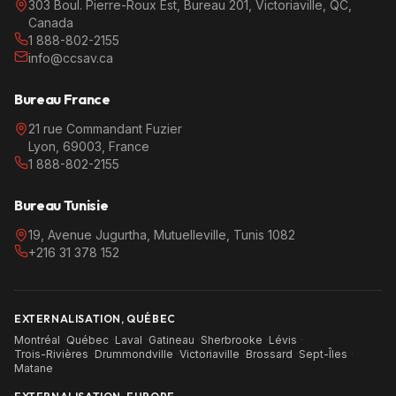
303 Boul. Pierre-Roux Est, Bureau 201, Victoriaville, QC,
Canada
1 888-802-2155
info@ccsav.ca
Bureau France
21 rue Commandant Fuzier
Lyon, 69003, France
1 888-802-2155
Bureau Tunisie
19, Avenue Jugurtha, Mutuelleville, Tunis 1082
+216 31 378 152
EXTERNALISATION, QUÉBEC
Montréal
·
Québec
·
Laval
·
Gatineau
·
Sherbrooke
·
Lévis
·
Trois-Rivières
·
Drummondville
·
Victoriaville
·
Brossard
·
Sept-Îles
·
Matane