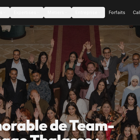
es
Expertises
Métiers
Entreprise
Forfaits
Cal
orable de Team-