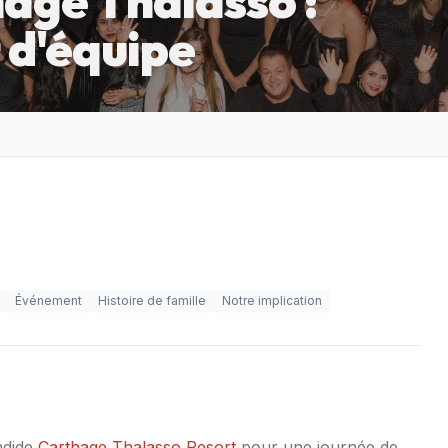
hage Thalasso :
t d'équipe
Événement
Histoire de famille
Notre implication
ndide
Carthage Thalasso Resort
pour une journée de