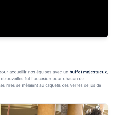
té pour accueillir nos équipes avec un
buffet majestueux
,
trouvailles fut l'occasion pour chacun de
rires se mêlaient au cliquetis des verres de jus de