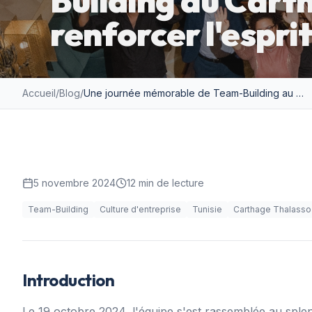
Building au Cart
renforcer l'espri
Accueil
/
Blog
/
Une journée mémorable de Team-Building au Carthage Thalasso : renforcer l'esprit d'équipe
5 novembre 2024
12
min de lecture
Team-Building
Culture d'entreprise
Tunisie
Carthage Thalasso
Introduction
Le 19 octobre 2024, l'équipe s'est rassemblée au sple