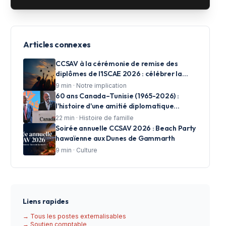
Articles connexes
CCSAV à la cérémonie de remise des
diplômes de l'ISCAE 2026 : célébrer la
réussite et accompagner les talents de
9
min ·
Notre implication
demain
60 ans Canada–Tunisie (1965-2026) :
l'histoire d'une amitié diplomatique
racontée en photos par CCSAV
22
min ·
Histoire de famille
Soirée annuelle CCSAV 2026 : Beach Party
hawaïenne aux Dunes de Gammarth
9
min ·
Culture
Liens rapides
→ Tous les postes externalisables
→ Soutien comptable