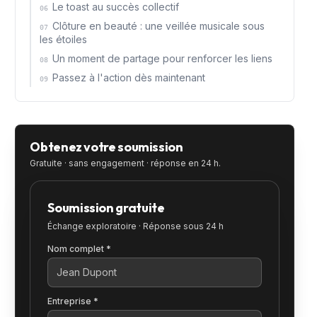
Le toast au succès collectif
06
Clôture en beauté : une veillée musicale sous
07
les étoiles
Un moment de partage pour renforcer les liens
08
Passez à l'action dès maintenant
09
Obtenez votre soumission
Gratuite · sans engagement · réponse en 24 h.
Soumission gratuite
Échange exploratoire · Réponse sous 24 h
Nom complet *
Entreprise *