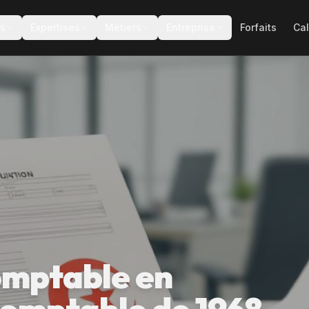
es
Expertises
Métiers
Entreprise
Forfaits
Cal
omptable en