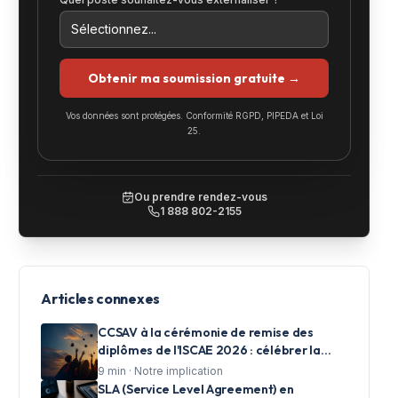
Obtenir ma soumission gratuite →
Vos données sont protégées. Conformité RGPD, PIPEDA et Loi
25.
Ou prendre rendez-vous
1 888 802-2155
Articles connexes
CCSAV à la cérémonie de remise des
diplômes de l'ISCAE 2026 : célébrer la
réussite et accompagner les talents de
9
min ·
Notre implication
demain
SLA (Service Level Agreement) en