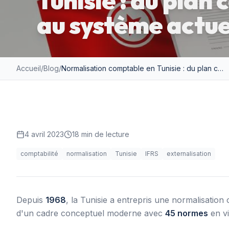
Tunisie : du plan
au système actue
Accueil
/
Blog
/
Normalisation comptable en Tunisie : du plan comptable de 1968 au système actuel
4 avril 2023
18
min de lecture
comptabilité
normalisation
Tunisie
IFRS
externalisation
Depuis
1968
, la Tunisie a entrepris une normalisation
d'un cadre conceptuel moderne avec
45 normes
en vi