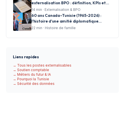
externalisation BPO : définition, KPIs et
clauses essentielles pour les centres
14
min ·
Externalisation & BPO
d'appels
60 ans Canada–Tunisie (1965-2026) :
l'histoire d'une amitié diplomatique
racontée en photos par CCSAV
22
min ·
Histoire de famille
Liens rapides
→ Tous les postes externalisables
→ Soutien comptable
→ Métiers du futur & IA
→ Pourquoi la Tunisie
→ Sécurité des données