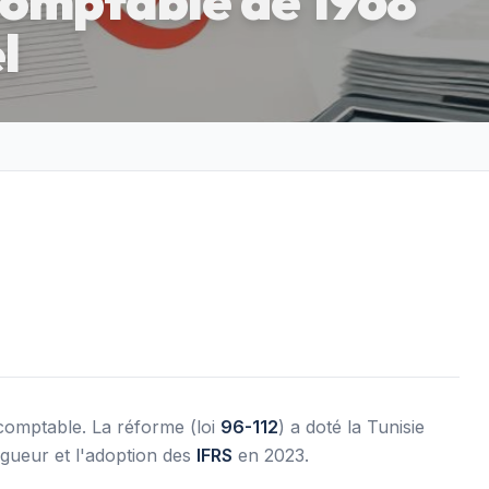
 comptable de 1968
l
 comptable. La réforme (loi
96-112
) a doté la Tunisie
gueur et l'adoption des
IFRS
en 2023.