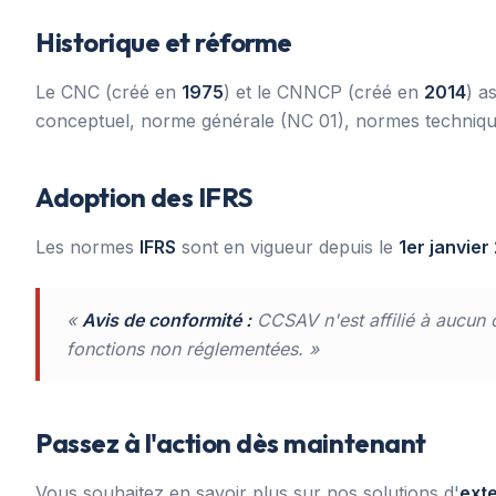
Historique et réforme
Le CNC (créé en
1975
) et le CNNCP (créé en
2014
) a
conceptuel, norme générale (NC 01), normes techniques
Adoption des IFRS
Les normes
IFRS
sont en vigueur depuis le
1er janvier
«
Avis de conformité :
CCSAV n'est affilié à aucun 
fonctions non réglementées. »
Passez à l'action dès maintenant
Vous souhaitez en savoir plus sur nos solutions d'
ext