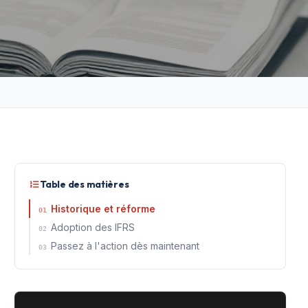
Table des matières
Historique et réforme
01
Adoption des IFRS
02
Passez à l'action dès maintenant
03