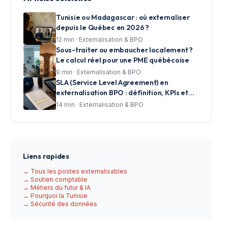
Tunisie ou Madagascar : où externaliser
depuis le Québec en 2026 ?
12
min ·
Externalisation & BPO
Sous-traiter ou embaucher localement ?
Le calcul réel pour une PME québécoise
9
min ·
Externalisation & BPO
SLA (Service Level Agreement) en
externalisation BPO : définition, KPIs et
clauses essentielles pour les centres
14
min ·
Externalisation & BPO
d'appels
Liens rapides
→ Tous les postes externalisables
→ Soutien comptable
→ Métiers du futur & IA
→ Pourquoi la Tunisie
→ Sécurité des données