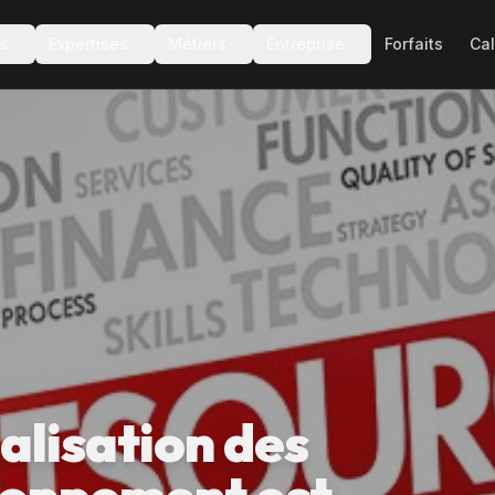
es
Expertises
Métiers
Entreprise
Forfaits
Cal
alisation des