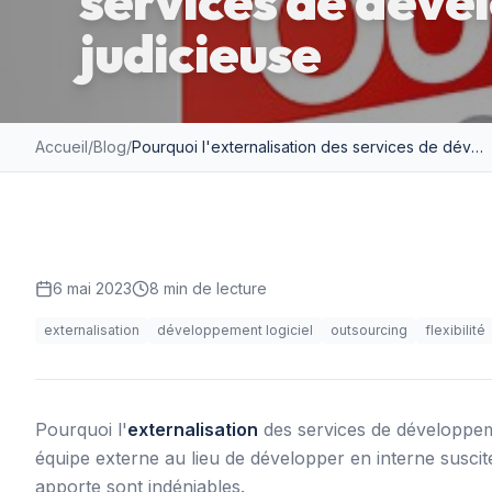
services de déve
judicieuse
Accueil
/
Blog
/
Pourquoi l'externalisation des services de développement est judicieuse
6 mai 2023
8
min de lecture
externalisation
développement logiciel
outsourcing
flexibilité
Pourquoi l'
externalisation
des services de développemen
équipe externe au lieu de développer en interne suscit
apporte sont indéniables.