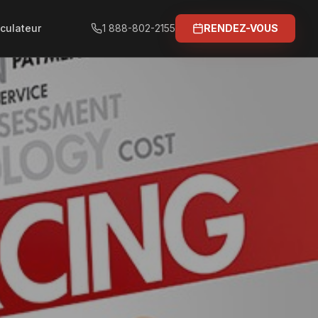
culateur
1 888-802-2155
RENDEZ-VOUS