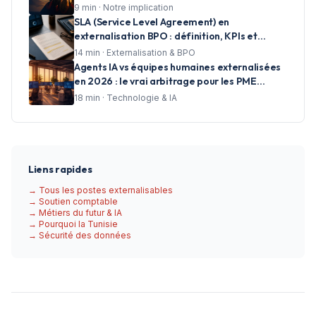
réussite et accompagner les talents de
9
min ·
Notre implication
demain
SLA (Service Level Agreement) en
externalisation BPO : définition, KPIs et
clauses essentielles pour les centres d'appels
14
min ·
Externalisation & BPO
Agents IA vs équipes humaines externalisées
en 2026 : le vrai arbitrage pour les PME
francophones
18
min ·
Technologie & IA
Liens rapides
→ Tous les postes externalisables
→ Soutien comptable
→ Métiers du futur & IA
→ Pourquoi la Tunisie
→ Sécurité des données