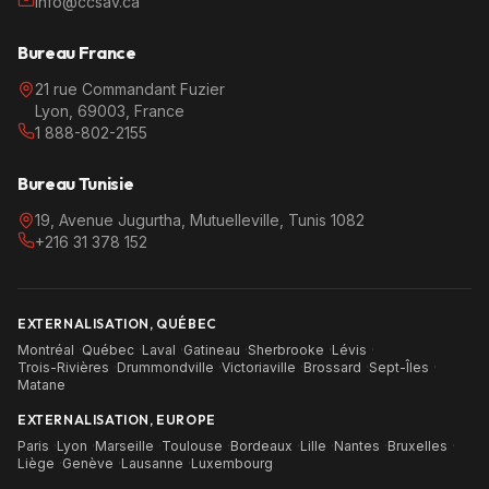
info@ccsav.ca
Bureau France
21 rue Commandant Fuzier
Lyon, 69003, France
1 888-802-2155
Bureau Tunisie
19, Avenue Jugurtha, Mutuelleville, Tunis 1082
+216 31 378 152
EXTERNALISATION, QUÉBEC
Montréal
·
Québec
·
Laval
·
Gatineau
·
Sherbrooke
·
Lévis
·
Trois-Rivières
·
Drummondville
·
Victoriaville
·
Brossard
·
Sept-Îles
·
Matane
EXTERNALISATION, EUROPE
Paris
·
Lyon
·
Marseille
·
Toulouse
·
Bordeaux
·
Lille
·
Nantes
·
Bruxelles
·
Liège
·
Genève
·
Lausanne
·
Luxembourg