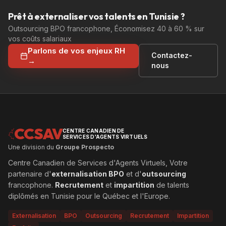
Prêt à externaliser vos talents en Tunisie ?
Outsourcing BPO francophone, Économisez 40 à 60 % sur
vos coûts salariaux
Parlons de vos enjeux RH
Contactez-
→
nous
CCSAV
CENTRE CANADIEN DE
SERVICES D'AGENTS VIRTUELS
Une division du
Groupe Prospecto
Centre Canadien de Services d'Agents Virtuels, Votre
partenaire d'
externalisation BPO
et d'
outsourcing
francophone.
Recrutement
et
impartition
de talents
diplômés en Tunisie pour le Québec et l'Europe.
Externalisation
BPO
Outsourcing
Recrutement
Impartition