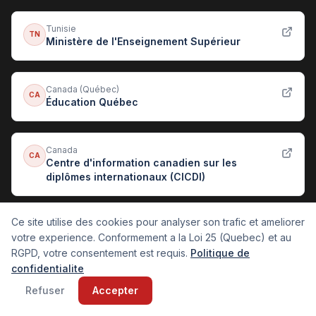
Tunisie
TN
Ministère de l'Enseignement Supérieur
Canada (Québec)
CA
Éducation Québec
Canada
CA
Centre d'information canadien sur les
diplômes internationaux (CICDI)
Ce site utilise des cookies pour analyser son trafic et ameliorer
France
FR
France Éducation International (ENIC-NARIC)
votre experience. Conformement a la Loi 25 (Quebec) et au
RGPD, votre consentement est requis.
Politique de
confidentialite
Belgique
Refuser
Accepter
BE
Enseignement.be · Fédération Wallonie-
Bruxelles