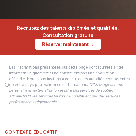
Recrutez des talents diplômés et qualifiés,
Consultation gratuite
Réserver maintenant →
Les informations présentées sur cette page sont fournies à titre
informatif uniquement et ne constituent pas une évaluation
officielle. Nous vous invitons à consulter les autorités compétentes
de votre pays pour valider ces informations.
CCSAV agit comme
partenaire en externalisation et offre des services de soutien
administratif, les services fournis ne constituent pas des services
professionnels réglementés.
CONTEXTE ÉDUCATIF