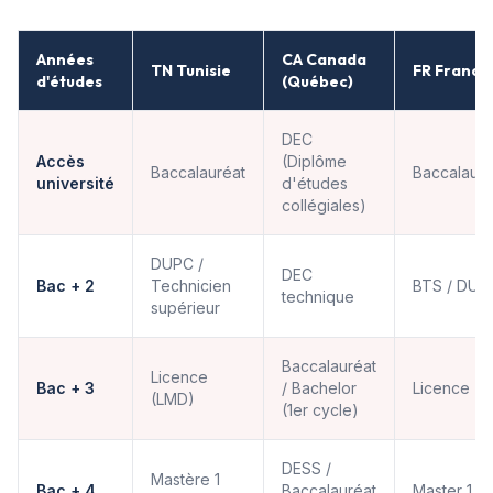
Années
CA Canada
TN Tunisie
FR France
d'études
(Québec)
DEC
Accès
(Diplôme
Baccalauréat
Baccalauré
université
d'études
collégiales)
DUPC /
DEC
Bac + 2
Technicien
BTS / DUT
technique
supérieur
Baccalauréat
Licence
Bac + 3
/ Bachelor
Licence
(LMD)
(1er cycle)
DESS /
Mastère 1
Bac + 4
Baccalauréat
Master 1 (M