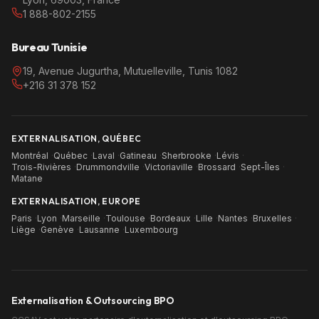
1 888-802-2155
Bureau Tunisie
19, Avenue Jugurtha, Mutuelleville, Tunis 1082
+216 31 378 152
EXTERNALISATION, QUÉBEC
Montréal
·
Québec
·
Laval
·
Gatineau
·
Sherbrooke
·
Lévis
·
Trois-Rivières
·
Drummondville
·
Victoriaville
·
Brossard
·
Sept-Îles
·
Matane
EXTERNALISATION, EUROPE
Paris
·
Lyon
·
Marseille
·
Toulouse
·
Bordeaux
·
Lille
·
Nantes
·
Bruxelles
·
Liège
·
Genève
·
Lausanne
·
Luxembourg
Externalisation & Outsourcing BPO