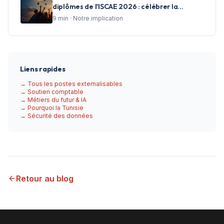
diplômes de l'ISCAE 2026 : célébrer la
réussite et accompagner les talents de
9
min ·
Notre implication
demain
Liens rapides
→ Tous les postes externalisables
→ Soutien comptable
→ Métiers du futur & IA
→ Pourquoi la Tunisie
→ Sécurité des données
Retour au blog