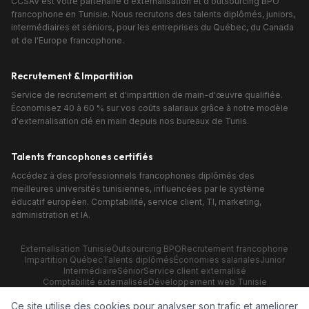
CCSAV est votre partenaire d'externalisation et d'outsourcing BPO
francophone en Tunisie. Nous recrutons des talents diplômés, juniors,
intermédiaires et séniors, pour les entreprises du Québec, du Canada
et de l'Europe francophone.
Recrutement & Impartition
Service de recrutement et d'impartition de main-d'œuvre qualifiée.
Économisez 40 à 60 % sur vos coûts salariaux grâce à notre modèle
d'externalisation clé en main depuis nos bureaux de Tunis.
Talents francophones certifiés
Accédez à des professionnels francophones diplômés des
meilleures universités tunisiennes, influencées par le système
éducatif européen. Comptabilité, service client, TI, marketing,
administration et IA.
Externalisation Tunisie
Outsourcing BPO
Recrutement francophone
Impartition Québec
Talents diplômés
Économies salariales
Junior
Intermédiaire
Sénior
Service client externalisé
Comptabilité externalisée
Développement web Tunisie
Marketing digital BPO
IA & Automatisation
No-code
Adjoint virtuel
Ce site utilise des cookies pour analyser son trafic et ameliorer