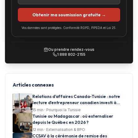
Obtenir ma soumission gratuite →
Vos données sont protégées. Conformité RGPD, PIPEDA et Loi 25.
Ou prendre rendez-vous
1 888 802-2155
Articles connexes
Relations d'affaires Canada-Tunisie : notre
lecture d'entrepreneur canadien investi à
Tunis
15
min ·
Pourquoi la Tunisie
Tunisie ou Madagascar : où externaliser
depuis le Québec en 2026 ?
12
min ·
Externalisation & BPO
CCSAV à la cérémonie de remise des