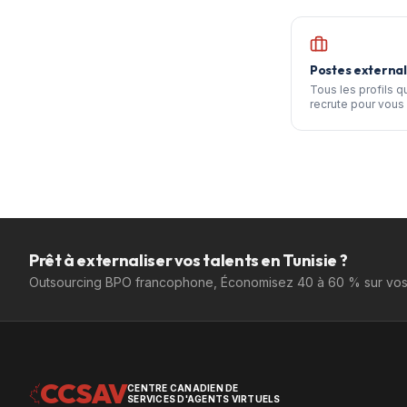
Postes external
Tous les profils 
recrute pour vous 
Prêt à externaliser vos talents en Tunisie ?
Outsourcing BPO francophone, Économisez 40 à 60 % sur vos 
CCSAV
CENTRE CANADIEN DE
SERVICES D'AGENTS VIRTUELS