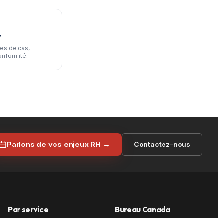
V
es de cas,
onformité.
Parlons de vos enjeux RH →
Contactez-nous
Par service
Bureau Canada