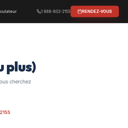
culateur
1 888-802-2155
RENDEZ-VOUS
 plus)
 vous cherchez
-2155