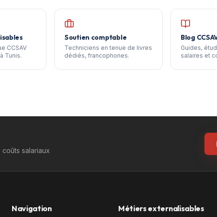
isables
Soutien comptable
Blog CCSA
que CCSAV
Techniciens en tenue de livres
Guides, étud
à Tunis.
dédiés, francophones.
salaires et c
coûts salariaux
Navigation
Métiers externalisables