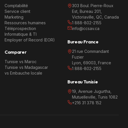
Comptabilité
303 Boul. Pierre-Roux
Service client
Est, Bureau 201,
Marketing
Victoriaville, QC, Canada
Ressources humaines
1 888-802-2155
Téléprospection
info@ccsav.ca
Informatique & TI
Employer of Record (EOR)
Bureau France
21 rue Commandant
Comparer
Fuzier
Tunisie vs Maroc
Lyon, 69003, France
Tunisie vs Madagascar
1 888-802-2155
vs Embauche locale
Bureau Tunisie
19, Avenue Jugurtha,
Mutuelleville, Tunis 1082
+216 31 378 152