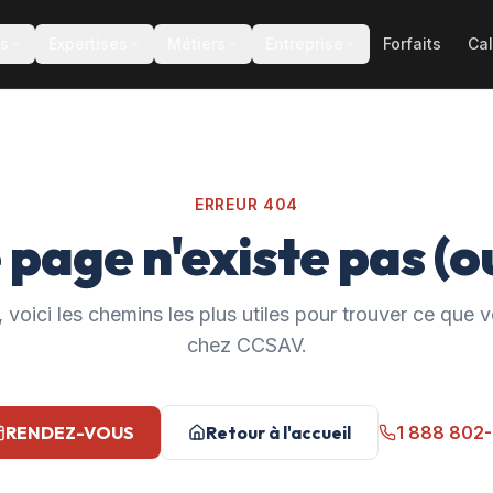
es
Expertises
Métiers
Entreprise
Forfaits
Cal
ERREUR 404
 page n'existe pas (ou
 voici les chemins les plus utiles pour trouver ce que
chez CCSAV.
RENDEZ-VOUS
Retour à l'accueil
1 888 802