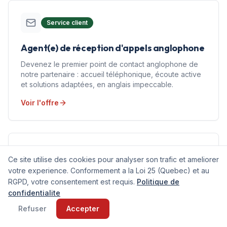
Service client
Agent(e) de réception d'appels anglophone
Devenez le premier point de contact anglophone de
notre partenaire : accueil téléphonique, écoute active
et solutions adaptées, en anglais impeccable.
Voir l'offre
Comptabilité
Ce site utilise des cookies pour analyser son trafic et ameliorer
votre experience. Conformement a la Loi 25 (Quebec) et au
Consultant(e) Gestion – Solution Bâtiment
RGPD, votre consentement est requis.
Politique de
confidentialite
Rejoignez CCSAV à Tunis pour accompagner un
éditeur français d'ERP dédié au secteur du Bâtiment.
Refuser
Accepter
Vous intervenez de bout en bout : analyse & conseil,