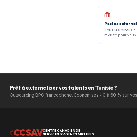
Postes external
Tous les profils 
recrute pour vous 
Prêt à externaliser vos talents en Tunisie ?
Outsourcing BPO francophone, Économisez 40 à 60 % sur vos 
CCSAV
CENTRE CANADIEN DE
SERVICES D'AGENTS VIRTUELS