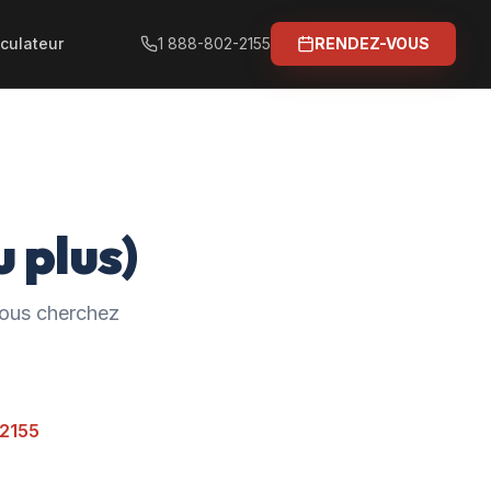
culateur
1 888-802-2155
RENDEZ-VOUS
 plus)
 vous cherchez
-2155