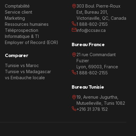
Comptabilité
303 Boul. Pierre-Roux
Service client
Est, Bureau 201,
Marketing
Victoriaville, QC, Canada
Ressources humaines
1 888-802-2155
Téléprospection
info@ccsav.ca
Informatique & TI
Employer of Record (EOR)
Bureau France
21 rue Commandant
Comparer
Fuzier
Tunisie vs Maroc
Lyon, 69003, France
Tunisie vs Madagascar
1 888-802-2155
vs Embauche locale
Bureau Tunisie
19, Avenue Jugurtha,
Mutuelleville, Tunis 1082
+216 31 378 152