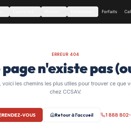
es
Expertises
Métiers
Entreprise
Forfaits
Cal
ERREUR 404
 page n'existe pas (ou
 voici les chemins les plus utiles pour trouver ce que
chez CCSAV.
RENDEZ-VOUS
Retour à l'accueil
1 888 802