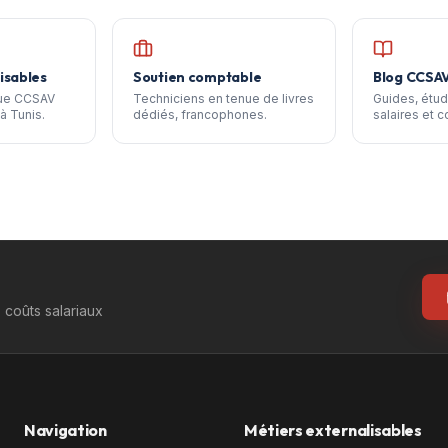
isables
Soutien comptable
Blog CCSA
que CCSAV
Techniciens en tenue de livres
Guides, étud
à Tunis.
dédiés, francophones.
salaires et c
coûts salariaux
Navigation
Métiers externalisables