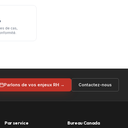
V
es de cas,
onformité.
Parlons de vos enjeux RH →
Contactez-nous
Par service
Bureau Canada