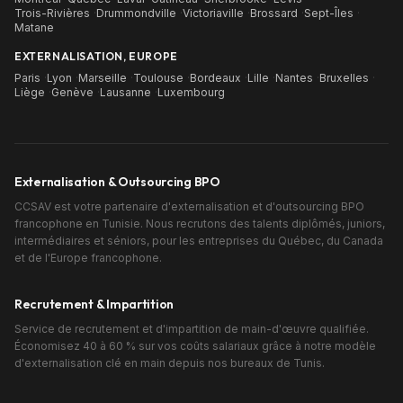
Trois-Rivières
·
Drummondville
·
Victoriaville
·
Brossard
·
Sept-Îles
·
Matane
EXTERNALISATION, EUROPE
Paris
·
Lyon
·
Marseille
·
Toulouse
·
Bordeaux
·
Lille
·
Nantes
·
Bruxelles
·
Liège
·
Genève
·
Lausanne
·
Luxembourg
Externalisation & Outsourcing BPO
CCSAV est votre partenaire d'externalisation et d'outsourcing BPO
francophone en Tunisie. Nous recrutons des talents diplômés, juniors,
intermédiaires et séniors, pour les entreprises du Québec, du Canada
et de l'Europe francophone.
Recrutement & Impartition
Service de recrutement et d'impartition de main-d'œuvre qualifiée.
Économisez 40 à 60 % sur vos coûts salariaux grâce à notre modèle
d'externalisation clé en main depuis nos bureaux de Tunis.