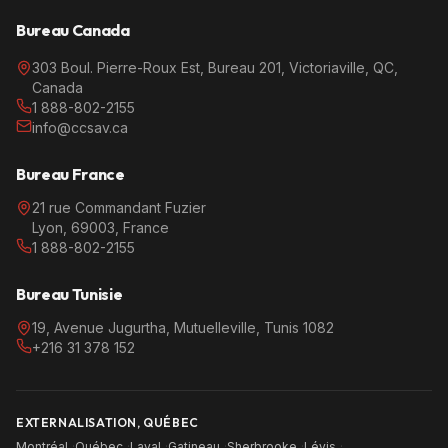
Bureau Canada
303 Boul. Pierre-Roux Est, Bureau 201, Victoriaville, QC,
Canada
1 888-802-2155
info@ccsav.ca
Bureau France
21 rue Commandant Fuzier
Lyon, 69003, France
1 888-802-2155
Bureau Tunisie
19, Avenue Jugurtha, Mutuelleville, Tunis 1082
+216 31 378 152
EXTERNALISATION, QUÉBEC
Montréal
·
Québec
·
Laval
·
Gatineau
·
Sherbrooke
·
Lévis
·