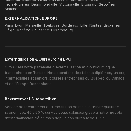
Trois-Rivières
·
Drummondville
·
Victoriaville
·
Brossard
·
Sept-Îles
·
Matane
EXTERNALISATION, EUROPE
Paris
·
Lyon
·
Marseille
·
Toulouse
·
Bordeaux
·
Lille
·
Nantes
·
Bruxelles
·
Liège
·
Genève
·
Lausanne
·
Luxembourg
Externalisation & Outsourcing BPO
CCSAV est votre partenaire d'externalisation et d'outsourcing BPO
francophone en Tunisie. Nous recrutons des talents diplômés, juniors,
intermédiaires et séniors, pour les entreprises du Québec, du Canada
et de l'Europe francophone.
Recrutement & Impartition
Service de recrutement et d'impartition de main-d'œuvre qualifiée.
Économisez 40 à 60 % sur vos coûts salariaux grâce à notre modèle
d'externalisation clé en main depuis nos bureaux de Tunis.