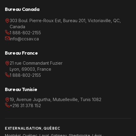
Bureau Canada
303 Boul. Pierre-Roux Est, Bureau 201, Victoriaville, QC,
Canada
1 888-802-2155
info@ccsav.ca
Bureau France
21 rue Commandant Fuzier
Lyon, 69003, France
1 888-802-2155
Bureau Tunisie
19, Avenue Jugurtha, Mutuelleville, Tunis 1082
+216 31 378 152
EXTERNALISATION, QUÉBEC
Montréal
·
Québec
·
Laval
·
Gatineau
·
Sherbrooke
·
Lévis
·