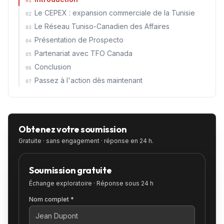
01
Le CEPEX : expansion commerciale de la Tunisie
02
Le Réseau Tuniso-Canadien des Affaires
03
Présentation de Prospecto
04
Partenariat avec TFO Canada
05
Conclusion
06
Passez à l'action dès maintenant
07
Obtenez votre soumission
Gratuite · sans engagement · réponse en 24 h.
Soumission gratuite
Échange exploratoire · Réponse sous 24 h
Nom complet *