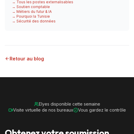
→ Tous les postes externalisables
→ Soutien comptable
→ Métiers du futur & IA
→ Pourquoi la Tunisie
→ Sécurité des données
Retour au blog
Elyes disponible cette semaine
Visite virtuelle de nos bureaux
Vous gardez le contrôle
Obtenez votre soumission