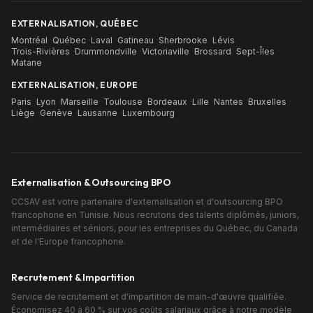
EXTERNALISATION, QUÉBEC
Montréal
·
Québec
·
Laval
·
Gatineau
·
Sherbrooke
·
Lévis
·
Trois-Rivières
·
Drummondville
·
Victoriaville
·
Brossard
·
Sept-Îles
·
Matane
EXTERNALISATION, EUROPE
Paris
·
Lyon
·
Marseille
·
Toulouse
·
Bordeaux
·
Lille
·
Nantes
·
Bruxelles
·
Liège
·
Genève
·
Lausanne
·
Luxembourg
Externalisation & Outsourcing BPO
CCSAV est votre partenaire d'externalisation et d'outsourcing BPO
francophone en Tunisie. Nous recrutons des talents diplômés, juniors,
intermédiaires et séniors, pour les entreprises du Québec, du Canada
et de l'Europe francophone.
Recrutement & Impartition
Service de recrutement et d'impartition de main-d'œuvre qualifiée.
Économisez 40 à 60 % sur vos coûts salariaux grâce à notre modèle