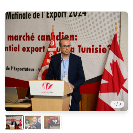
1
/
3