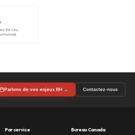
V
es de cas,
onformité.
Parlons de vos enjeux RH →
Contactez-nous
Par service
Bureau Canada