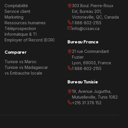
Comptabilité
303 Boul. Pierre-Roux
Service client
Est, Bureau 201,
Marketing
Victoriaville, QC, Canada
Ressources humaines
1 888-802-2155
Téléprospection
info@ccsav.ca
Informatique & TI
Employer of Record (EOR)
Bureau France
21 rue Commandant
Comparer
Fuzier
Tunisie vs Maroc
Lyon, 69003, France
Tunisie vs Madagascar
1 888-802-2155
vs Embauche locale
Bureau Tunisie
19, Avenue Jugurtha,
Mutuelleville, Tunis 1082
+216 31 378 152