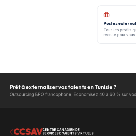
Postes external
Tous les profils 
recrute pour vous 
Prêt à externaliser vos talents en Tunisie ?
Outsourcing BPO francophone, Économisez 40 à 60 % sur vos 
CCSAV
CENTRE CANADIEN DE
SERVICES D'AGENTS VIRTUELS