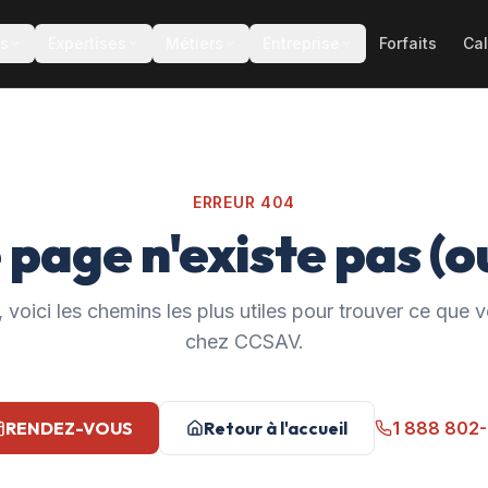
es
Expertises
Métiers
Entreprise
Forfaits
Cal
ERREUR 404
 page n'existe pas (ou
 voici les chemins les plus utiles pour trouver ce que
chez CCSAV.
RENDEZ-VOUS
Retour à l'accueil
1 888 802