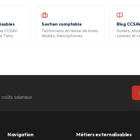
isables
Soutien comptable
Blog CCSA
que CCSAV
Techniciens en tenue de livres
Guides, étud
à Tunis.
dédiés, francophones.
salaires et c
coûts salariaux
Navigation
Métiers externalisables