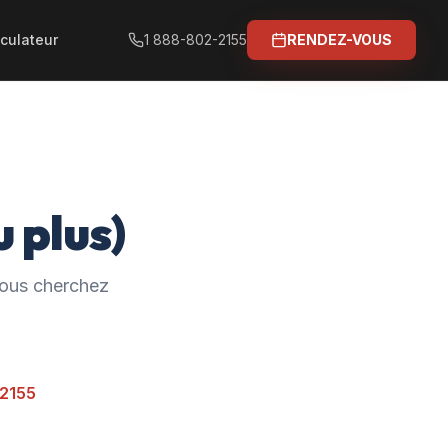
culateur
1 888-802-2155
RENDEZ-VOUS
 plus)
 vous cherchez
-2155