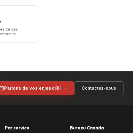
V
es de cas,
onformité.
Parlons de vos enjeux RH →
Contactez-nous
Par service
Bureau Canada