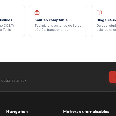
isables
Soutien comptable
Blog CCSA
que CCSAV
Techniciens en tenue de livres
Guides, étud
à Tunis.
dédiés, francophones.
salaires et c
coûts salariaux
Navigation
Métiers externalisables