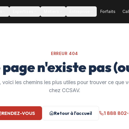
es
Expertises
Métiers
Entreprise
Forfaits
Cal
ERREUR 404
 page n'existe pas (ou
 voici les chemins les plus utiles pour trouver ce que
chez CCSAV.
RENDEZ-VOUS
Retour à l'accueil
1 888 802