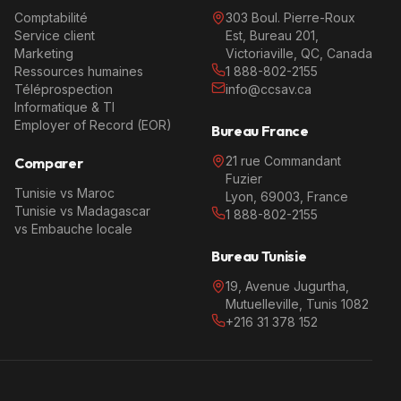
Comptabilité
303 Boul. Pierre-Roux
Service client
Est, Bureau 201,
Marketing
Victoriaville, QC, Canada
Ressources humaines
1 888-802-2155
Téléprospection
info@ccsav.ca
Informatique & TI
Employer of Record (EOR)
Bureau France
21 rue Commandant
Comparer
Fuzier
Tunisie vs Maroc
Lyon, 69003, France
Tunisie vs Madagascar
1 888-802-2155
vs Embauche locale
Bureau Tunisie
19, Avenue Jugurtha,
Mutuelleville, Tunis 1082
+216 31 378 152