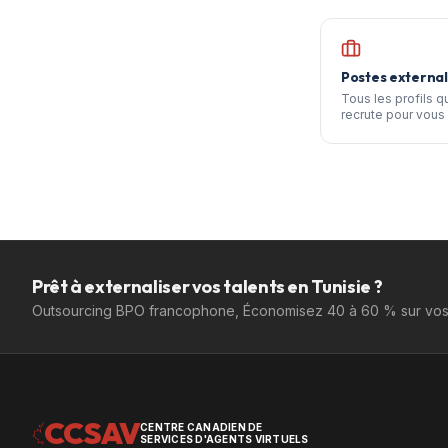
Postes external
Tous les profils 
recrute pour vous 
Prêt à externaliser vos talents en Tunisie ?
Outsourcing BPO francophone, Économisez 40 à 60 % sur vos 
CCSAV
CENTRE CANADIEN DE
SERVICES D'AGENTS VIRTUELS