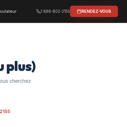
culateur
1 888-802-2155
RENDEZ-VOUS
 plus)
 vous cherchez
-2155