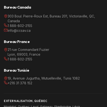
Bureau Canada
303 Boul. Pierre-Roux Est, Bureau 201, Victoriaville, QC,
Canada
1 888-802-2155
info@ccsav.ca
Bureau France
21 rue Commandant Fuzier
Lyon, 69003, France
1 888-802-2155
Bureau Tunisie
19, Avenue Jugurtha, Mutuelleville, Tunis 1082
+216 31 378 152
EXTERNALISATION, QUÉBEC
Montréal
·
Québec
·
Laval
·
Gatineau
·
Sherbrooke
·
Lévis
·