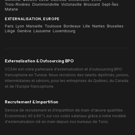
Trois-Rivières
·
Drummondville
·
Victoriaville
·
Brossard
·
Sept-Îles
·
Matane
EXTERNALISATION, EUROPE
Paris
·
Lyon
·
Marseille
·
Toulouse
·
Bordeaux
·
Lille
·
Nantes
·
Bruxelles
·
Liège
·
Genève
·
Lausanne
·
Luxembourg
Externalisation & Outsourcing BPO
CCSAV est votre partenaire d'externalisation et d'outsourcing BPO
francophone en Tunisie. Nous recrutons des talents diplômés, juniors,
intermédiaires et séniors, pour les entreprises du Québec, du Canada
et de l'Europe francophone.
Recrutement & Impartition
Service de recrutement et d'impartition de main-d'œuvre qualifiée.
Économisez 40 à 60 % sur vos coûts salariaux grâce à notre modèle
d'externalisation clé en main depuis nos bureaux de Tunis.