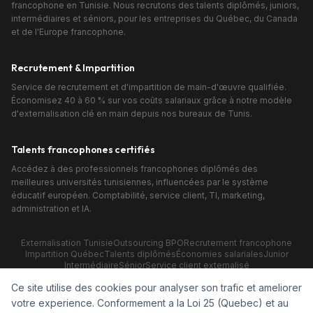
francophone en Tunisie. Nous recrutons des talents diplômés, juniors,
intermédiaires et séniors, pour les entreprises du Québec, du Canada
et de l'Europe francophone.
Recrutement & Impartition
Service de recrutement et d'impartition de main-d'œuvre qualifiée.
Économisez 40 à 60 % sur vos coûts salariaux grâce à notre modèle
d'externalisation clé en main depuis nos bureaux de Tunis.
Talents francophones certifiés
Accédez à des professionnels francophones diplômés des
meilleures universités tunisiennes, influencées par le système
éducatif européen. Comptabilité, service client, TI, marketing,
administration et IA.
Externalisation Tunisie
Outsourcing BPO
Recrutement francophone
Impartition Québec
Talents diplômés
Économies salariales
Junior
Intermédiaire
Sénior
Service client externalisé
Comptabilité externalisée
Développement web Tunisie
Ce site utilise des cookies pour analyser son trafic et ameliorer
Marketing digital BPO
IA & Automatisation
No-code
Adjoint virtuel
votre experience. Conformement a la Loi 25 (Quebec) et au
©
2026
CCSAV, Centre Canadien de Services d'Agents Virtuels, une