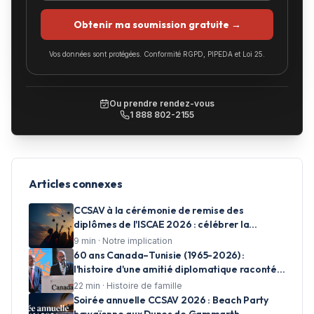
Obtenir ma soumission gratuite →
Vos données sont protégées. Conformité RGPD, PIPEDA et Loi 25.
Ou prendre rendez-vous
1 888 802-2155
Articles connexes
CCSAV à la cérémonie de remise des
diplômes de l'ISCAE 2026 : célébrer la
réussite et accompagner les talents de
9
min ·
Notre implication
demain
60 ans Canada–Tunisie (1965-2026) :
l'histoire d'une amitié diplomatique racontée
en photos par CCSAV
22
min ·
Histoire de famille
Soirée annuelle CCSAV 2026 : Beach Party
hawaïenne aux Dunes de Gammarth