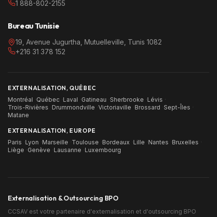
1 888-802-2155
Bureau Tunisie
19, Avenue Jugurtha, Mutuelleville, Tunis 1082
+216 31 378 152
EXTERNALISATION, QUÉBEC
Montréal
·
Québec
·
Laval
·
Gatineau
·
Sherbrooke
·
Lévis
·
Trois-Rivières
·
Drummondville
·
Victoriaville
·
Brossard
·
Sept-Îles
·
Matane
EXTERNALISATION, EUROPE
Paris
·
Lyon
·
Marseille
·
Toulouse
·
Bordeaux
·
Lille
·
Nantes
·
Bruxelles
·
Liège
·
Genève
·
Lausanne
·
Luxembourg
Externalisation & Outsourcing BPO
CCSAV est votre partenaire d'externalisation et d'outsourcing BPO