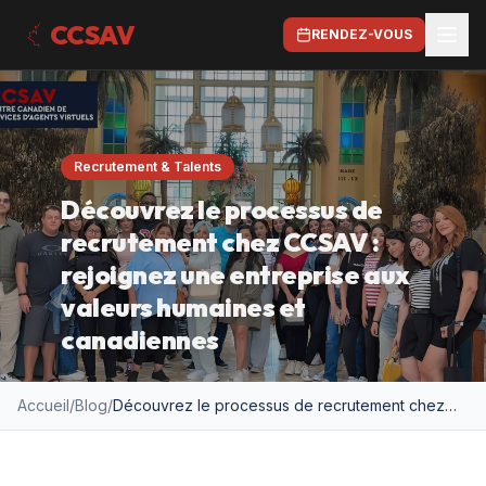
CCSAV
RENDEZ-VOUS
Recrutement & Talents
Découvrez le processus de
recrutement chez CCSAV :
rejoignez une entreprise aux
valeurs humaines et
canadiennes
Accueil
/
Blog
/
Découvrez le processus de recrutement chez CCSAV : rejoignez une entreprise aux valeurs humaines et canadiennes