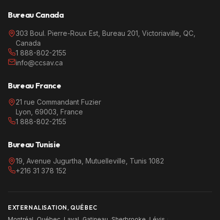
Bureau Canada
303 Boul. Pierre-Roux Est, Bureau 201, Victoriaville, QC,
Canada
1 888-802-2155
info@ccsav.ca
Bureau France
21 rue Commandant Fuzier
Lyon, 69003, France
1 888-802-2155
Bureau Tunisie
19, Avenue Jugurtha, Mutuelleville, Tunis 1082
+216 31 378 152
EXTERNALISATION, QUÉBEC
Montréal
·
Québec
·
Laval
·
Gatineau
·
Sherbrooke
·
Lévis
·