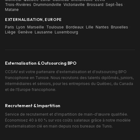
Trois-Rivières
·
Drummondville
·
Victoriaville
·
Brossard
·
Sept-Îles
·
Matane
EXTERNALISATION, EUROPE
Paris
·
Lyon
·
Marseille
·
Toulouse
·
Bordeaux
·
Lille
·
Nantes
·
Bruxelles
·
Liège
·
Genève
·
Lausanne
·
Luxembourg
Externalisation & Outsourcing BPO
CCSAV est votre partenaire d'externalisation et d'outsourcing BPO
francophone en Tunisie. Nous recrutons des talents diplômés, juniors,
intermédiaires et séniors, pour les entreprises du Québec, du Canada
et de l'Europe francophone.
Recrutement & Impartition
Service de recrutement et d'impartition de main-d'œuvre qualifiée.
Économisez 40 à 60 % sur vos coûts salariaux grâce à notre modèle
d'externalisation clé en main depuis nos bureaux de Tunis.