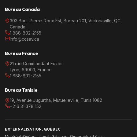
Bureau Canada
303 Boul. Pierre-Roux Est, Bureau 201, Victoriaville, QC,
Canada
1 888-802-2155
info@ccsav.ca
Bureau France
21 rue Commandant Fuzier
Lyon, 69003, France
1 888-802-2155
Bureau Tunisie
19, Avenue Jugurtha, Mutuelleville, Tunis 1082
+216 31 378 152
EXTERNALISATION, QUÉBEC
Montréal
·
Québec
·
Laval
·
Gatineau
·
Sherbrooke
·
Lévis
·