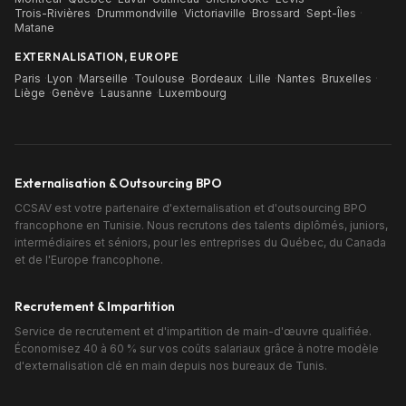
Trois-Rivières
·
Drummondville
·
Victoriaville
·
Brossard
·
Sept-Îles
·
Matane
EXTERNALISATION, EUROPE
Paris
·
Lyon
·
Marseille
·
Toulouse
·
Bordeaux
·
Lille
·
Nantes
·
Bruxelles
·
Liège
·
Genève
·
Lausanne
·
Luxembourg
Externalisation & Outsourcing BPO
CCSAV est votre partenaire d'externalisation et d'outsourcing BPO
francophone en Tunisie. Nous recrutons des talents diplômés, juniors,
intermédiaires et séniors, pour les entreprises du Québec, du Canada
et de l'Europe francophone.
Recrutement & Impartition
Service de recrutement et d'impartition de main-d'œuvre qualifiée.
Économisez 40 à 60 % sur vos coûts salariaux grâce à notre modèle
d'externalisation clé en main depuis nos bureaux de Tunis.