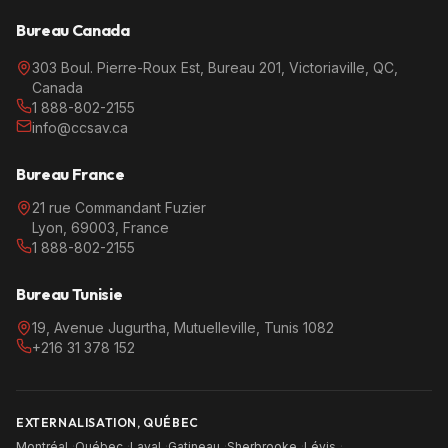
Bureau Canada
303 Boul. Pierre-Roux Est, Bureau 201, Victoriaville, QC,
Canada
1 888-802-2155
info@ccsav.ca
Bureau France
21 rue Commandant Fuzier
Lyon, 69003, France
1 888-802-2155
Bureau Tunisie
19, Avenue Jugurtha, Mutuelleville, Tunis 1082
+216 31 378 152
EXTERNALISATION, QUÉBEC
Montréal
·
Québec
·
Laval
·
Gatineau
·
Sherbrooke
·
Lévis
·