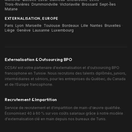
Trois-Rivières
·
Drummondville
·
Victoriaville
·
Brossard
·
Sept-Îles
·
Matane
EXTERNALISATION, EUROPE
Paris
·
Lyon
·
Marseille
·
Toulouse
·
Bordeaux
·
Lille
·
Nantes
·
Bruxelles
·
Liège
·
Genève
·
Lausanne
·
Luxembourg
Externalisation & Outsourcing BPO
CCSAV est votre partenaire d'externalisation et d'outsourcing BPO
francophone en Tunisie. Nous recrutons des talents diplômés, juniors,
intermédiaires et séniors, pour les entreprises du Québec, du Canada
et de l'Europe francophone.
Recrutement & Impartition
Service de recrutement et d'impartition de main-d'œuvre qualifiée.
Économisez 40 à 60 % sur vos coûts salariaux grâce à notre modèle
d'externalisation clé en main depuis nos bureaux de Tunis.