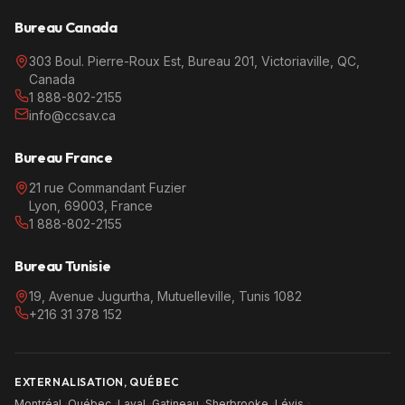
Bureau Canada
303 Boul. Pierre-Roux Est, Bureau 201, Victoriaville, QC,
Canada
1 888-802-2155
info@ccsav.ca
Bureau France
21 rue Commandant Fuzier
Lyon, 69003, France
1 888-802-2155
Bureau Tunisie
19, Avenue Jugurtha, Mutuelleville, Tunis 1082
+216 31 378 152
EXTERNALISATION, QUÉBEC
Montréal
·
Québec
·
Laval
·
Gatineau
·
Sherbrooke
·
Lévis
·