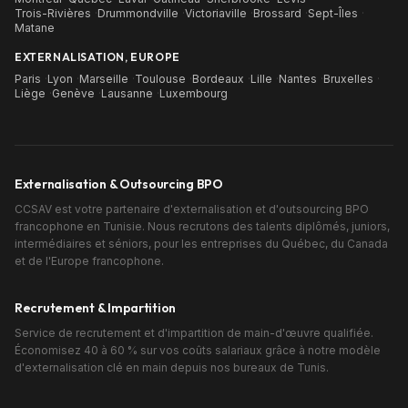
Trois-Rivières
·
Drummondville
·
Victoriaville
·
Brossard
·
Sept-Îles
·
Matane
EXTERNALISATION, EUROPE
Paris
·
Lyon
·
Marseille
·
Toulouse
·
Bordeaux
·
Lille
·
Nantes
·
Bruxelles
·
Liège
·
Genève
·
Lausanne
·
Luxembourg
Externalisation & Outsourcing BPO
CCSAV est votre partenaire d'externalisation et d'outsourcing BPO
francophone en Tunisie. Nous recrutons des talents diplômés, juniors,
intermédiaires et séniors, pour les entreprises du Québec, du Canada
et de l'Europe francophone.
Recrutement & Impartition
Service de recrutement et d'impartition de main-d'œuvre qualifiée.
Économisez 40 à 60 % sur vos coûts salariaux grâce à notre modèle
d'externalisation clé en main depuis nos bureaux de Tunis.