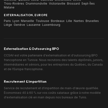
Trois-Rivières
·
Drummondville
·
Victoriaville
·
Brossard
·
Sept-Îles
·
Matane
EXTERNALISATION, EUROPE
Paris
·
Lyon
·
Marseille
·
Toulouse
·
Bordeaux
·
Lille
·
Nantes
·
Bruxelles
·
Liège
·
Genève
·
Lausanne
·
Luxembourg
Externalisation & Outsourcing BPO
CCSAV est votre partenaire d'externalisation et d'outsourcing BPO
francophone en Tunisie. Nous recrutons des talents diplômés, juniors,
intermédiaires et séniors, pour les entreprises du Québec, du Canada
et de l'Europe francophone.
Recrutement & Impartition
Service de recrutement et d'impartition de main-d'œuvre qualifiée.
Économisez 40 à 60 % sur vos coûts salariaux grâce à notre modèle
d'externalisation clé en main depuis nos bureaux de Tunis.