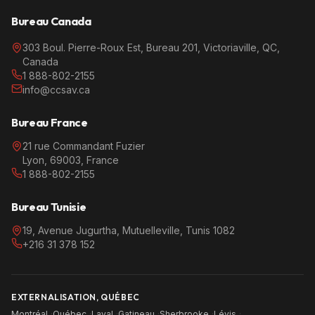
Bureau Canada
303 Boul. Pierre-Roux Est, Bureau 201, Victoriaville, QC,
Canada
1 888-802-2155
info@ccsav.ca
Bureau France
21 rue Commandant Fuzier
Lyon, 69003, France
1 888-802-2155
Bureau Tunisie
19, Avenue Jugurtha, Mutuelleville, Tunis 1082
+216 31 378 152
EXTERNALISATION, QUÉBEC
Montréal
·
Québec
·
Laval
·
Gatineau
·
Sherbrooke
·
Lévis
·