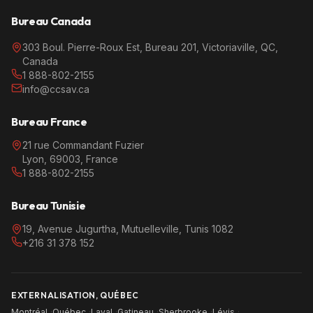
Bureau Canada
303 Boul. Pierre-Roux Est, Bureau 201, Victoriaville, QC,
Canada
1 888-802-2155
info@ccsav.ca
Bureau France
21 rue Commandant Fuzier
Lyon, 69003, France
1 888-802-2155
Bureau Tunisie
19, Avenue Jugurtha, Mutuelleville, Tunis 1082
+216 31 378 152
EXTERNALISATION, QUÉBEC
Montréal
·
Québec
·
Laval
·
Gatineau
·
Sherbrooke
·
Lévis
·