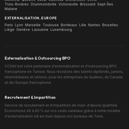
Trois-Rivières
·
Drummondville
·
Victoriaville
·
Brossard
·
Sept-Îles
·
Matane
EXTERNALISATION, EUROPE
Paris
·
Lyon
·
Marseille
·
Toulouse
·
Bordeaux
·
Lille
·
Nantes
·
Bruxelles
·
Liège
·
Genève
·
Lausanne
·
Luxembourg
Externalisation & Outsourcing BPO
CCSAV est votre partenaire d'externalisation et d'outsourcing BPO
francophone en Tunisie. Nous recrutons des talents diplômés, juniors,
intermédiaires et séniors, pour les entreprises du Québec, du Canada
et de l'Europe francophone.
Recrutement & Impartition
Service de recrutement et d'impartition de main-d'œuvre qualifiée.
Économisez 40 à 60 % sur vos coûts salariaux grâce à notre modèle
d'externalisation clé en main depuis nos bureaux de Tunis.